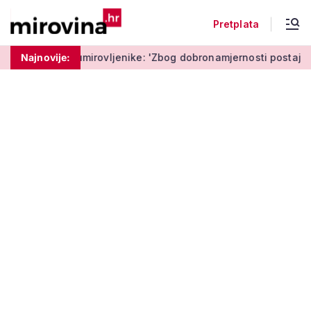
Pretplata
 upozorava umirovljenike: 'Zbog dobronamjernosti postaju meta
Najnovije: