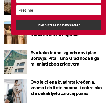
potvrđeno
Studenti otkrili kako se obraćati
Pretplati se na newsletter
mladima kad je u pitanju alkohol:
Dobili su važnu nagradu
Evo kako točno izgleda novi plan
Borovja: Pitali smo Grad hoće li ga
mijenjati zbog prigovora
Ovo je cijena kvadrata krečenja,
znamo i da li ste napravili dobro ako
ste čekali ljeto za ovaj posao