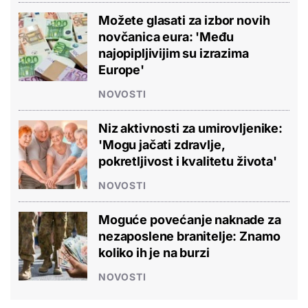
Možete glasati za izbor novih
novčanica eura: 'Među
najopipljivijim su izrazima
Europe'
NOVOSTI
Niz aktivnosti za umirovljenike:
'Mogu jačati zdravlje,
pokretljivost i kvalitetu života'
NOVOSTI
Moguće povećanje naknade za
nezaposlene branitelje: Znamo
koliko ih je na burzi
NOVOSTI