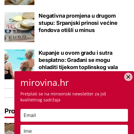
Negativna promjena u drugom
stupu: Srpanjski prinosi većine
fondova otišli u minus
Kupanje u ovom gradu i sutra
besplatno: Građani se mogu
ohladiti tijekom toplinskog vala
mirovina.hr
Pretplati se na mirovinski newsletter za još
kvalitetnog sadržaja
Pročitaj još
Promjena prakse za sve SC-ove,
kršili su zakon? Za jedan nam je