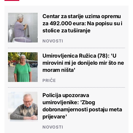
Centar za starije uzima opremu
za 492.000 eura: Na popisu su i
stolice za tuširanje
NOVOSTI
Umirovljenica Ružica (78): 'U
mirovini mi je donijelo mir što ne
moram ništa'
PRIČE
Policija upozorava
umirovljenike: 'Zbog
dobronamjernosti postaju meta
prijevare'
NOVOSTI