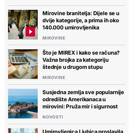
Mirovine branitelja: Dijele se u
dvije kategorije, a prima ih oko
140.000 umirovljenika
MIROVINE
Što je MIREX i kako se računa?
Važna brojka za kategoriju
štednje u drugom stupu
MIROVINE
Susjedna zemlja sve popularnije
odredište Amerikanaca u
mirovini: Pruža mir i sigurnost
NOVOSTI
Umirovljenica Ljubica proslavila