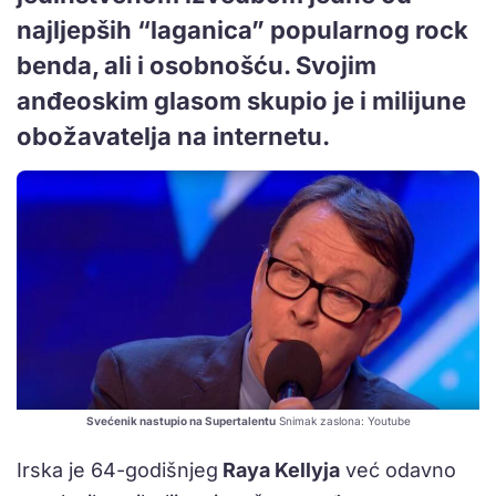
najljepših “laganica” popularnog rock
benda, ali i osobnošću. Svojim
anđeoskim glasom skupio je i milijune
obožavatelja na internetu.
Svećenik nastupio na Supertalentu
Snimak zaslona: Youtube
Irska je 64-godišnjeg
Raya Kellyja
već odavno