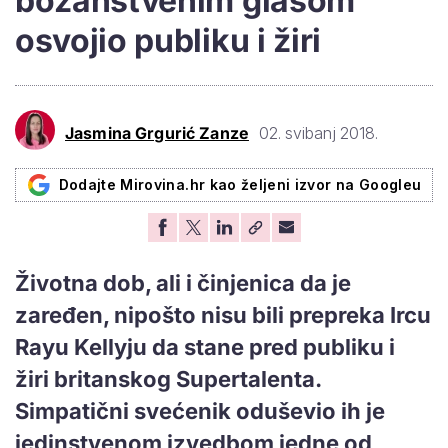
božanstvenim glasom
osvojio publiku i žiri
Jasmina Grgurić Zanze
02. svibanj 2018.
Dodajte Mirovina.hr kao željeni izvor na Googleu
Životna dob, ali i činjenica da je
zaređen, nipošto nisu bili prepreka Ircu
Rayu Kellyju da stane pred publiku i
žiri britanskog Supertalenta.
Simpatični svećenik oduševio ih je
jedinstvenom izvedbom jedne od