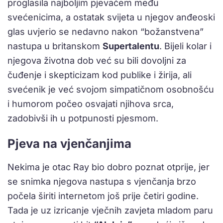
proglasila najboljim pjevačem među
svećenicima, a ostatak svijeta u njegov anđeoski
glas uvjerio se nedavno nakon “božanstvena”
nastupa u britanskom
Supertalentu
. Bijeli kolar i
njegova životna dob već su bili dovoljni za
čuđenje i skepticizam kod publike i žirija, ali
svećenik je već svojom simpatičnom osobnošću
i humorom počeo osvajati njihova srca,
zadobivši ih u potpunosti pjesmom.
Pjeva na vjenčanjima
Nekima je otac Ray bio dobro poznat otprije, jer
se snimka njegova nastupa s vjenčanja brzo
počela širiti internetom još prije četiri godine.
Tada je uz izricanje vječnih zavjeta mladom paru