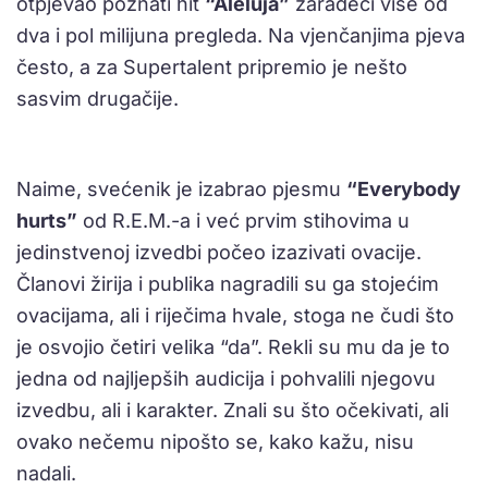
otpjevao poznati hit
“Aleluja”
zaradeći više od
dva i pol milijuna pregleda. Na vjenčanjima pjeva
često, a za Supertalent pripremio je nešto
sasvim drugačije.
Naime, svećenik je izabrao pjesmu
“Everybody
hurts”
od R.E.M.-a i već prvim stihovima u
jedinstvenoj izvedbi počeo izazivati ovacije.
Članovi žirija i publika nagradili su ga stojećim
ovacijama, ali i riječima hvale, stoga ne čudi što
je osvojio četiri velika “da”. Rekli su mu da je to
jedna od najljepših audicija i pohvalili njegovu
izvedbu, ali i karakter. Znali su što očekivati, ali
ovako nečemu nipošto se, kako kažu, nisu
nadali.