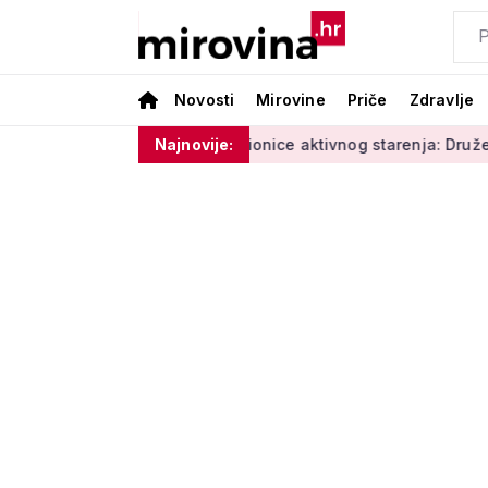
Novosti
Mirovine
Priče
Zdravlje
erature i vlage'
Radionice aktivnog starenja: Druženje, tjel
Najnovije: