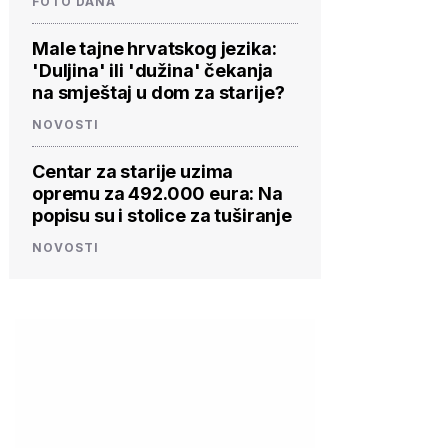
FOTO DANA
Male tajne hrvatskog jezika:
'Duljina' ili 'dužina' čekanja
na smještaj u dom za starije?
NOVOSTI
Centar za starije uzima
opremu za 492.000 eura: Na
popisu su i stolice za tuširanje
NOVOSTI