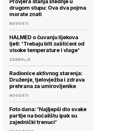
Provjera stanja štednje u
drugom stupu: Ova dva pojma
morate znati
NOVOSTI
HALMED o čuvanju lijekova
ljeti: 'Trebaju biti zaštićeni od
visoke temperature i vlage'
ZDRAVLJE
Radionice aktivnog starenja:
Druženje, tjelovježba i zdrava
prehrana za umirovljenike
NOVOSTI
Foto dana: 'Najljepši dio svake
partije na boćalištu ipak su
zajednički trenuci'