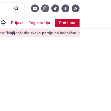
Prijava
Registracija
Pretplata
epši dio svake partije na boćalištu ipak su zajednički trenuci'