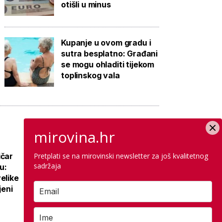
otišli u minus
Kupanje u ovom gradu i
sutra besplatno: Građani
se mogu ohladiti tijekom
toplinskog vala
mirovina.hr
ičar
Pretplati se na mirovinski newsletter za još kvalitetnog
Nova prometna
sadržaja
u:
regulacija na
elike
najposjećenijem
jeni
hrvatskom otoku:
Uz cestu opasno,
radovi se željno
čekaju