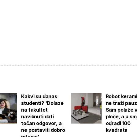
Kakvi su danas
Robot keram
studenti? 'Dolaze
ne traži pauz
na fakultet
Sam polaže v
naviknuti dati
ploče, a u sm
točan odgovor, a
odradi 100
ne postaviti dobro
kvadrata
pitanje'