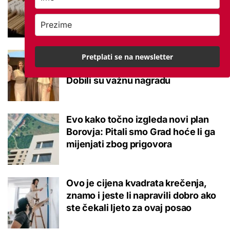
kršili su zakon? Za jedan nam je
potvrđeno
Studenti otkrili kako se obraćati
Pretplati se na newsletter
mladima kad je u pitanju alkohol:
Dobili su važnu nagradu
Evo kako točno izgleda novi plan
Borovja: Pitali smo Grad hoće li ga
mijenjati zbog prigovora
Ovo je cijena kvadrata krečenja,
znamo i jeste li napravili dobro ako
ste čekali ljeto za ovaj posao