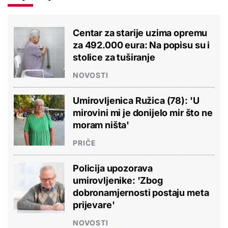
Centar za starije uzima opremu
za 492.000 eura: Na popisu su i
stolice za tuširanje
NOVOSTI
Umirovljenica Ružica (78): 'U
mirovini mi je donijelo mir što ne
moram ništa'
PRIČE
Policija upozorava
umirovljenike: 'Zbog
dobronamjernosti postaju meta
prijevare'
NOVOSTI