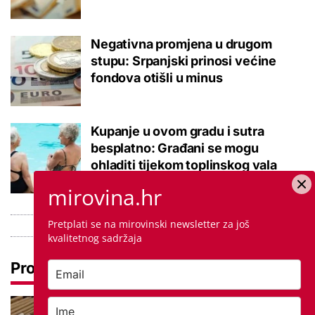
Negativna promjena u drugom
stupu: Srpanjski prinosi većine
fondova otišli u minus
Kupanje u ovom gradu i sutra
besplatno: Građani se mogu
ohladiti tijekom toplinskog vala
mirovina.hr
Pretplati se na mirovinski newsletter za još
kvalitetnog sadržaja
Pročitaj još
Promjena prakse za sve SC-ove,