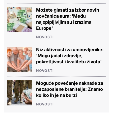
Možete glasati za izbor novih
novčanica eura: 'Među
najopipljivijim su izrazima
Europe'
NOVOSTI
Niz aktivnosti za umirovljenike:
'Mogu jačati zdravlje,
pokretljivost i kvalitetu života'
NOVOSTI
Moguće povećanje naknade za
nezaposlene branitelje: Znamo
koliko ih je na burzi
NOVOSTI