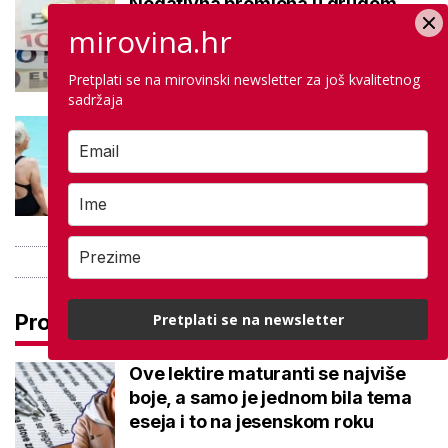
Negativna promjena u drugom
stupu: Srpanjski prinosi većine
mirovina.hr
fondova otišli u minus
Pretplati se na mirovinski newsletter za još kvalitetnog
sadržaja
Kupanje u ovom gradu i sutra
besplatno: Građani se mogu
ohladiti tijekom toplinskog vala
Pročitaj još
Pretplati se na newsletter
Ove lektire maturanti se najviše
boje, a samo je jednom bila tema
eseja i to na jesenskom roku