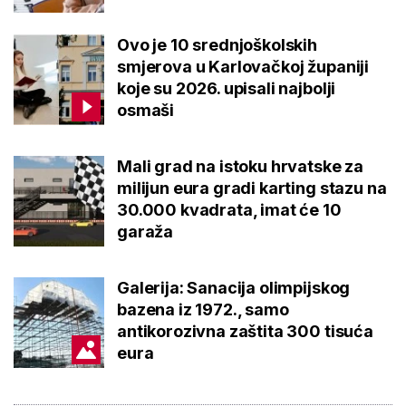
Ovo je 10 srednjoškolskih
smjerova u Karlovačkoj županiji
koje su 2026. upisali najbolji
osmaši
Mali grad na istoku hrvatske za
milijun eura gradi karting stazu na
30.000 kvadrata, imat će 10
garaža
Galerija: Sanacija olimpijskog
bazena iz 1972., samo
antikorozivna zaštita 300 tisuća
eura