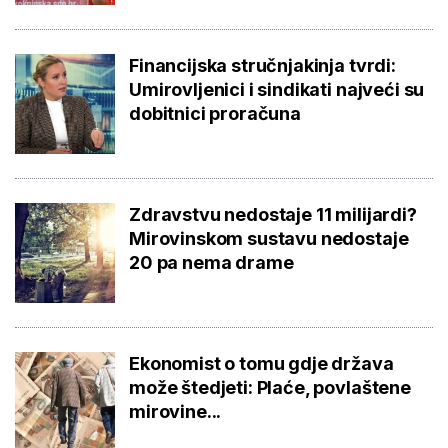
Financijska stručnjakinja tvrdi:
Umirovljenici i sindikati najveći su
dobitnici proračuna
Zdravstvu nedostaje 11 milijardi?
Mirovinskom sustavu nedostaje
20 pa nema drame
Ekonomist o tomu gdje država
može štedjeti: Plaće, povlaštene
mirovine...