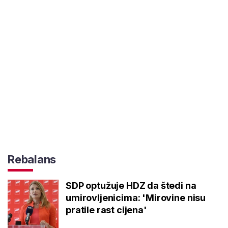
Rebalans
SDP optužuje HDZ da štedi na
umirovljenicima: 'Mirovine nisu
pratile rast cijena'