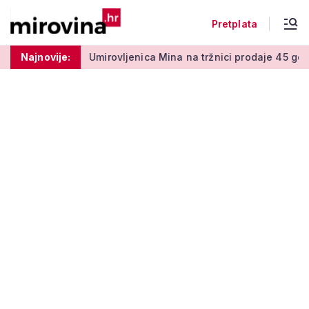
Pretplata
 50 centi
Najnovije:
Umirovljenica Mina na tržnici prodaje 45 godina: '