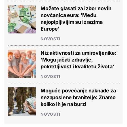
Možete glasati za izbor novih
novčanica eura: 'Među
najopipljivijim su izrazima
Europe'
NOVOSTI
Niz aktivnosti za umirovljenike:
'Mogu jačati zdravlje,
pokretljivost i kvalitetu života'
NOVOSTI
Moguće povećanje naknade za
nezaposlene branitelje: Znamo
koliko ih je na burzi
NOVOSTI