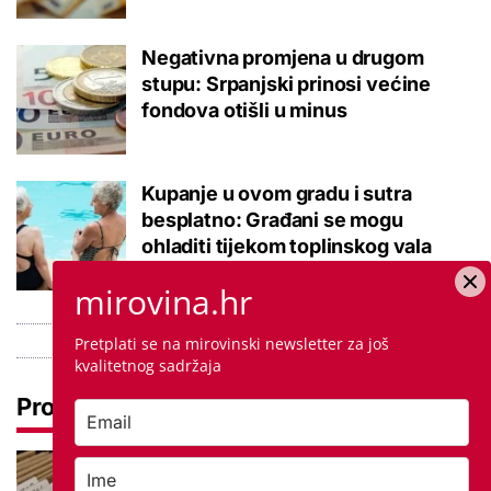
Negativna promjena u drugom
stupu: Srpanjski prinosi većine
fondova otišli u minus
Kupanje u ovom gradu i sutra
besplatno: Građani se mogu
ohladiti tijekom toplinskog vala
mirovina.hr
Pretplati se na mirovinski newsletter za još
kvalitetnog sadržaja
Pročitaj još
Promjena prakse za sve SC-ove,
kršili su zakon? Za jedan nam je