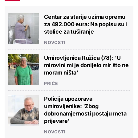
Centar za starije uzima opremu
za 492.000 eura: Na popisu su i
stolice za tuširanje
NOVOSTI
Umirovljenica Ružica (78): 'U
mirovini mi je donijelo mir što ne
moram ništa'
PRIČE
Policija upozorava
umirovljenike: 'Zbog
dobronamjernosti postaju meta
prijevare'
NOVOSTI