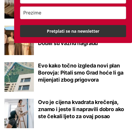
potvrđeno
Studenti otkrili kako se obraćati
Pretplati se na newsletter
mladima kad je u pitanju alkohol:
Dobili su važnu nagradu
Evo kako točno izgleda novi plan
Borovja: Pitali smo Grad hoće li ga
mijenjati zbog prigovora
Ovo je cijena kvadrata krečenja,
znamo i jeste li napravili dobro ako
ste čekali ljeto za ovaj posao