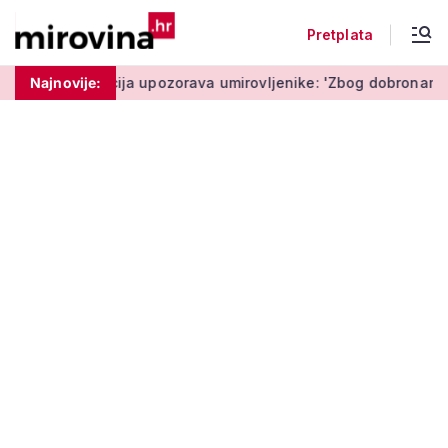
Pretplata
šta'
Najnovije:
Policija upozorava umirovljenike: 'Zbog dobronamjernos