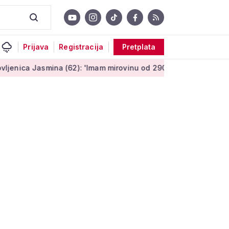
Prijava
Registracija
Pretplata
Jasmina (62): 'Imam mirovinu od 290 eura, a dobijem i socijaln