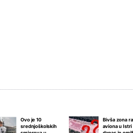
Ovo je 10
Bivša zona ra
srednjoškolskih
aviona u Istri
smjerova u
danas je omil