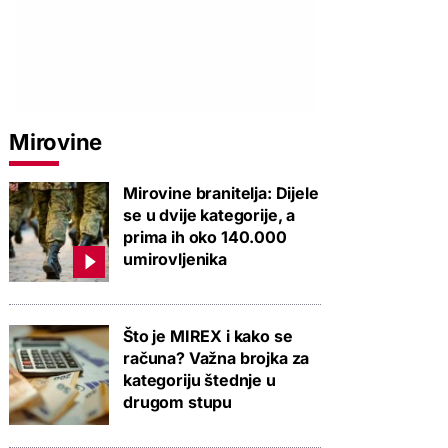
Mirovine
Mirovine branitelja: Dijele
se u dvije kategorije, a
prima ih oko 140.000
umirovljenika
Što je MIREX i kako se
računa? Važna brojka za
kategoriju štednje u
drugom stupu