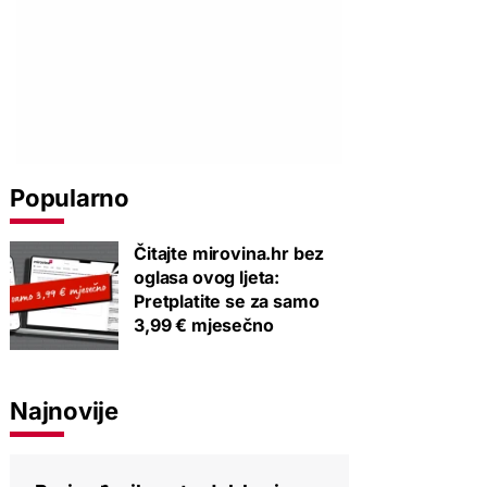
Popularno
Čitajte mirovina.hr bez
oglasa ovog ljeta:
Pretplatite se za samo
3,99 € mjesečno
Najnovije