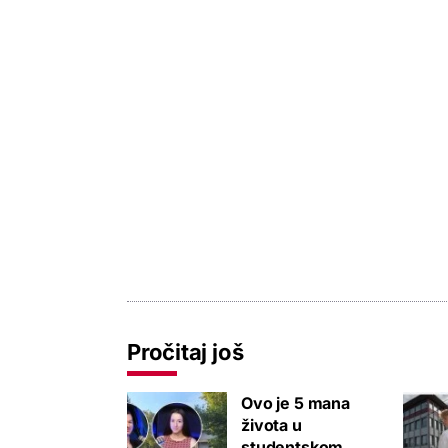
Pročitaj još
Ovo je 5 mana
života u
studentskom