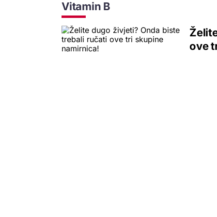
Vitamin B
Želit
ove t