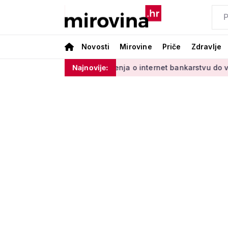
Novosti
Mirovine
Priče
Zdravlje
 s Vladinim'
Od učenja o internet bankarstvu do vrtlarenja 
Najnovije: