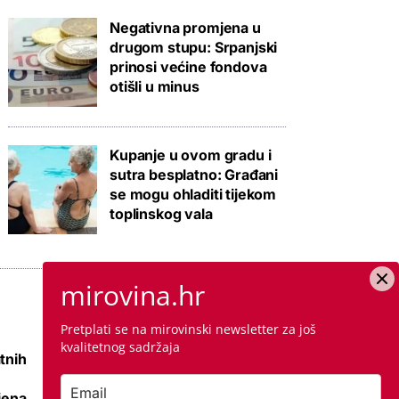
Negativna promjena u
drugom stupu: Srpanjski
prinosi većine fondova
otišli u minus
Kupanje u ovom gradu i
sutra besplatno: Građani
se mogu ohladiti tijekom
toplinskog vala
mirovina.hr
Pretplati se na mirovinski newsletter za još
kvalitetnog sadržaja
tnih
Raspisana dva
mega natječaja za
jena
80 km cesta kod