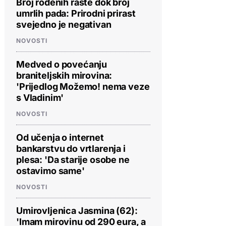
Broj rođenih raste dok broj
umrlih pada: Prirodni prirast
svejedno je negativan
NOVOSTI
Medved o povećanju
braniteljskih mirovina:
'Prijedlog Možemo! nema veze
s Vladinim'
NOVOSTI
Od učenja o internet
bankarstvu do vrtlarenja i
plesa: 'Da starije osobe ne
ostavimo same'
NOVOSTI
Umirovljenica Jasmina (62):
'Imam mirovinu od 290 eura, a