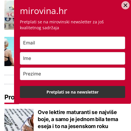
Negativna promjena u drugom
mirovina.hr
stupu: Srpanjski prinosi većine
fondova otišli u minus
Pretplati se na mirovinski newsletter za još
kvalitetnog sadržaja
Kupanje u ovom gradu i sutra
besplatno: Građani se mogu
ohladiti tijekom toplinskog vala
Pretplati se na newsletter
Pročitaj još
Ove lektire maturanti se najviše
boje, a samo je jednom bila tema
eseja i to na jesenskom roku