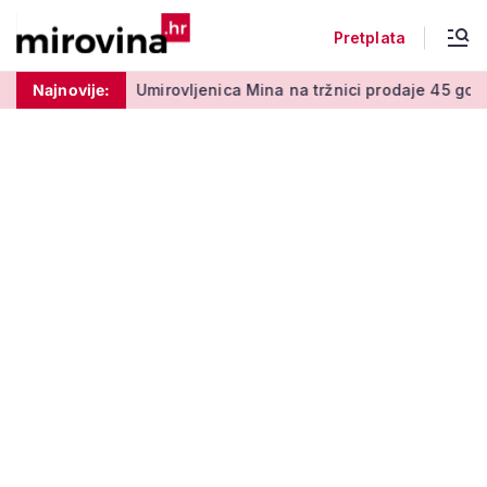
Pretplata
 50 centi
Najnovije:
Umirovljenica Mina na tržnici prodaje 45 godina: '