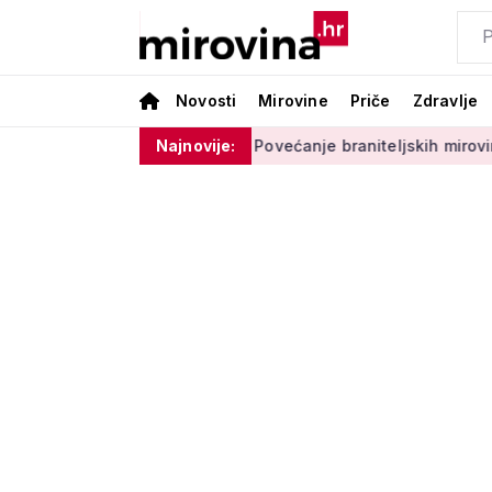
Novosti
Mirovine
Priče
Zdravlje
o zabava i terapija'
Najnovije:
Povećanje braniteljskih mirovina za bo