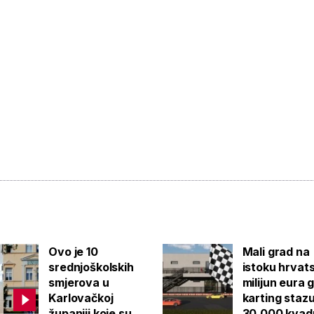
Ovo je 10
Mali grad na
srednjoškolskih
istoku hrvat
smjerova u
milijun eura 
Karlovačkoj
karting staz
županiji koje su
30.000 kvad