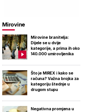
Mirovine
Mirovine branitelja:
Dijele se u dvije
kategorije, a prima ih oko
140.000 umirovljenika
Što je MIREX i kako se
računa? Važna brojka za
kategoriju štednje u
drugom stupu
Negativna promjena u