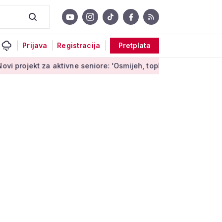
Prijava
Registracija
Pretplata
kt za aktivne seniore: 'Osmijeh, topla riječ i stvaranje novih 