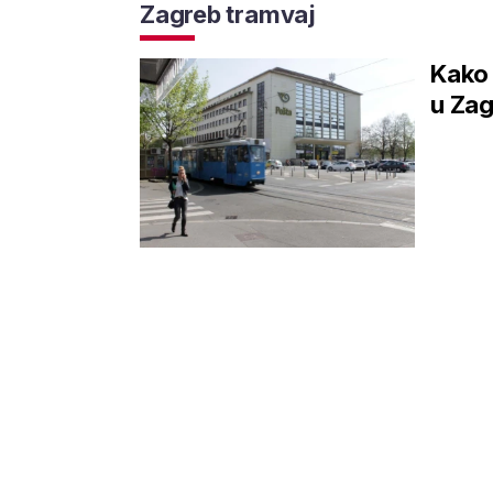
Zagreb tramvaj
Kako 
u Za