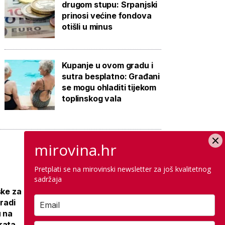
drugom stupu: Srpanjski
prinosi većine fondova
otišli u minus
Kupanje u ovom gradu i
sutra besplatno: Građani
se mogu ohladiti tijekom
toplinskog vala
mirovina.hr
Pretplati se na mirovinski newsletter za još kvalitetnog
sadržaja
Galerija: Sanacija
ske za
olimpijskog
gradi
bazena iz 1972.,
u na
samo
rata,
antikorozivna