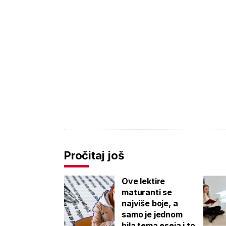
Pročitaj još
Ove lektire
maturanti se
najviše boje, a
samo je jednom
bila tema eseja i to