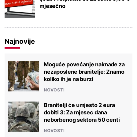
mjesečno
Najnovije
Moguće povećanje naknade za
nezaposlene branitelje: Znamo
koliko ih je na burzi
NOVOSTI
Branitelji će umjesto 2 eura
dobiti 3: Za mjesec dana
neborbenog sektora 50 centi
NOVOSTI