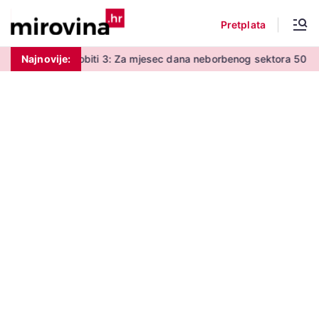
Pretplata
sto 2 eura dobiti 3: Za mjesec dana neborbenog sektora 50 centi
Najnovije: