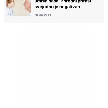
umrlih pada: Prirodni prirast
svejedno je negativan
NOVOSTI