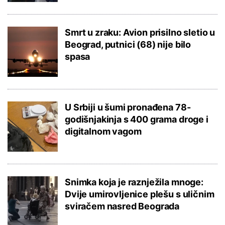
Smrt u zraku: Avion prisilno sletio u
Beograd, putnici (68) nije bilo
spasa
U Srbiji u šumi pronađena 78-
godišnjakinja s 400 grama droge i
digitalnom vagom
Snimka koja je raznježila mnoge:
Dvije umirovljenice plešu s uličnim
sviračem nasred Beograda