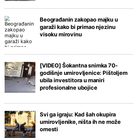
Beograđanin zakopao majku u
garaži kako bi primao njezinu
visoku mirovinu
[VIDEO] Šokantna snimka 70-
godišnje umirovljenice: Pištoljem
ubila investitora u maniri
profesionalne ubojice
Svi ga igraju: Kad šah okupira
umirovljenike, ništa ih ne može
omesti