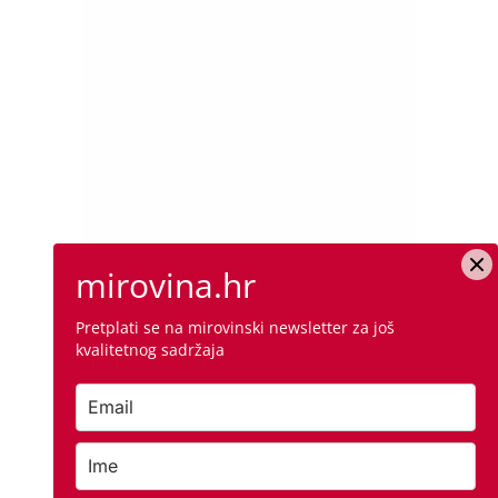
mirovina.hr
Pretplati se na mirovinski newsletter za još
kvalitetnog sadržaja