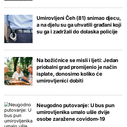
Umirovljeni Čeh (81) snimao djecu,
a na djelu su ga uhvatili građani koji
su ga i zadržali do dolaska policije
Na božićnice se misli i ljeti: Jedan
priobalni grad promijenio je način
isplate, donosimo koliko će
umirovljenici dobiti
Neugodno putovanje: U bus pun
umirovljenika umalo ušle dvije
osobe zaražene covidom-19