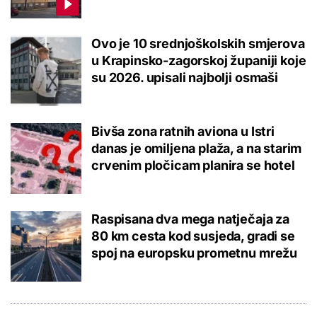
Ovo je 10 srednjoškolskih smjerova
u Krapinsko-zagorskoj županiji koje
su 2026. upisali najbolji osmaši
Bivša zona ratnih aviona u Istri
danas je omiljena plaža, a na starim
crvenim pločicam planira se hotel
Raspisana dva mega natječaja za
80 km cesta kod susjeda, gradi se
spoj na europsku prometnu mrežu