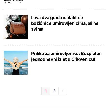
I ova dva grada isplatit će
božićnice umirovljenicima, ali ne
svima
Prilika za umirovljenike: Besplatan
jednodnevni izlet u Crikvenicu!
1
2