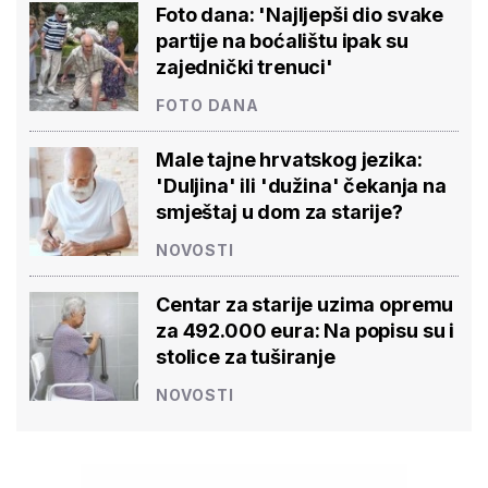
Foto dana: 'Najljepši dio svake
partije na boćalištu ipak su
zajednički trenuci'
FOTO DANA
Male tajne hrvatskog jezika:
'Duljina' ili 'dužina' čekanja na
smještaj u dom za starije?
NOVOSTI
Centar za starije uzima opremu
za 492.000 eura: Na popisu su i
stolice za tuširanje
NOVOSTI