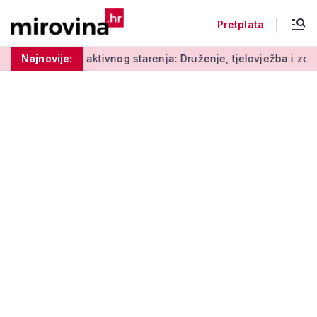
Pretplata
Radionice aktivnog starenja: Druženje, tjelovježba i zdrava p
Najnovije: