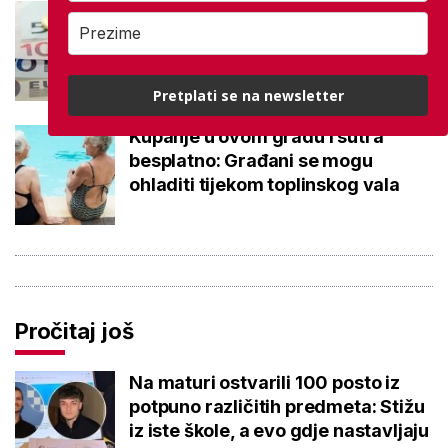
Negativna promjena u drugom
stupu: Srpanjski prinosi većine
fondova otišli u minus
Pretplati se na newsletter
Kupanje u ovom gradu i sutra
besplatno: Građani se mogu
ohladiti tijekom toplinskog vala
Pročitaj još
Na maturi ostvarili 100 posto iz
potpuno različitih predmeta: Stižu
iz iste škole, a evo gdje nastavljaju