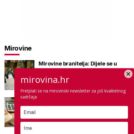
Mirovine
Mirovine branitelja: Dijele se u
dvije kategorije, a prima ih oko
mirovina.hr
140.000 umirovljenika
Pretplati se na mirovinski newsletter za još kvalitetnog
sadržaja
Što je MIREX i kako se računa?
Važna brojka za kategoriju štednje
u drugom stupu