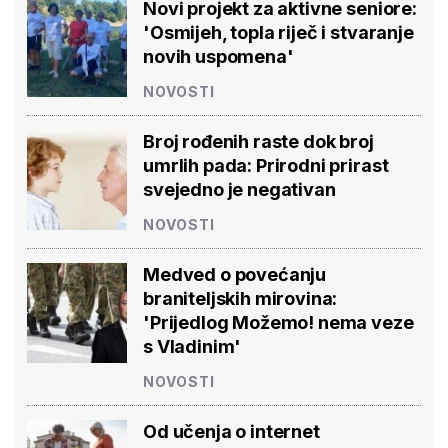
Novi projekt za aktivne seniore:
'Osmijeh, topla riječ i stvaranje
novih uspomena'
NOVOSTI
Broj rođenih raste dok broj
umrlih pada: Prirodni prirast
svejedno je negativan
NOVOSTI
Medved o povećanju
braniteljskih mirovina:
'Prijedlog Možemo! nema veze
s Vladinim'
NOVOSTI
Od učenja o internet