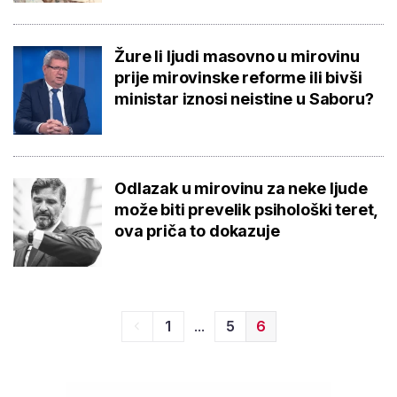
Žure li ljudi masovno u mirovinu
prije mirovinske reforme ili bivši
ministar iznosi neistine u Saboru?
Odlazak u mirovinu za neke ljude
može biti prevelik psihološki teret,
ova priča to dokazuje
...
1
5
6