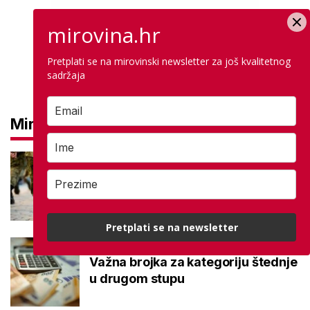
mirovina.hr
Pretplati se na mirovinski newsletter za još kvalitetnog
sadržaja
Mirovine
Mirovine branitelja: Dijele se u
dvije kategorije, a prima ih oko
140.000 umirovljenika
Pretplati se na newsletter
Što je MIREX i kako se računa?
Važna brojka za kategoriju štednje
u drugom stupu