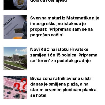
dobroti i osmijehu'
Sven na maturi iz Matematike nije
imao grešku, no istaknuo je
propust: 'Pripremao sam se na
pogrešan način'
Novi KBC na istoku Hrvatske
zamijenit će 15 bolnica: Priprema
se 'teren' za početak gradnje
Bivša zona ratnih aviona u Istri
danas je omiljena plaža, a na
starim crvenim pločicam planira
se hotel