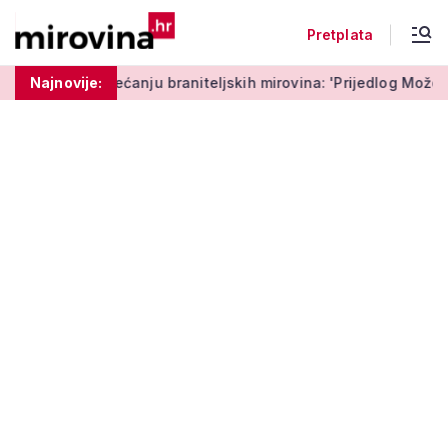
Pretplata
ed o povećanju braniteljskih mirovina: 'Prijedlog Možemo! ne
Najnovije: