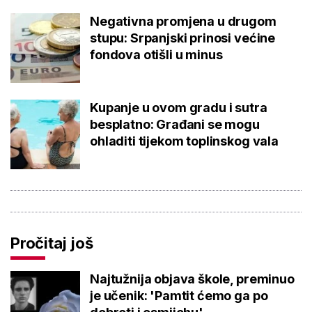
Negativna promjena u drugom
stupu: Srpanjski prinosi većine
fondova otišli u minus
Kupanje u ovom gradu i sutra
besplatno: Građani se mogu
ohladiti tijekom toplinskog vala
Pročitaj još
Najtužnija objava škole, preminuo
je učenik: 'Pamtit ćemo ga po