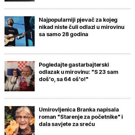
Najpopularniji pjevač za kojeg
nikad niste čuli odlazi u mirovinu
sa samo 28 godina
Pogledajte gastarbajterski
odlazak u mirovinu: "S 23 sam
doš'o, sa 64 oš'o!"
Umirovljenica Branka napisala
roman "Starenje za početnike" i
dala savjete za sreću