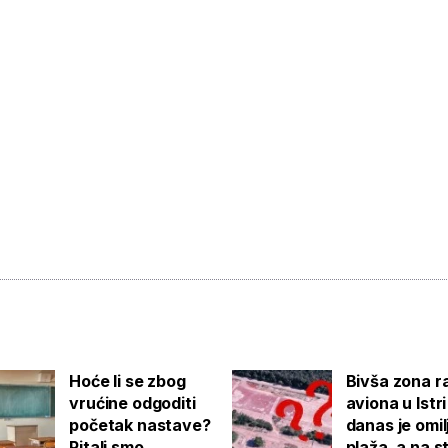
Hoće li se zbog
Bivša zona r
vrućine odgoditi
aviona u Istri
početak nastave?
danas je omi
Pitali smo
plaža, a na s