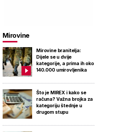
Mirovine
Mirovine branitelja:
Dijele se u dvije
kategorije, a prima ih oko
140.000 umirovljenika
Što je MIREX i kako se
računa? Važna brojka za
kategoriju štednje u
drugom stupu