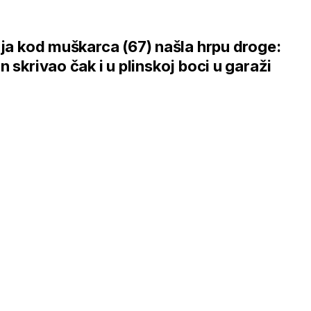
ija kod muškarca (67) našla hrpu droge:
n skrivao čak i u plinskoj boci u garaži