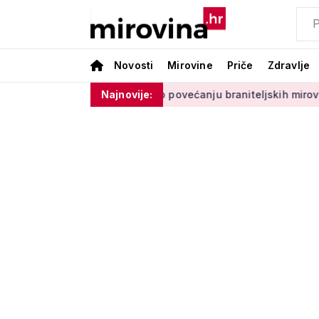
Novosti
Mirovine
Priče
Zdravlje
 negativan
Medved o povećanju braniteljskih mirovina: 'Pri
Najnovije: