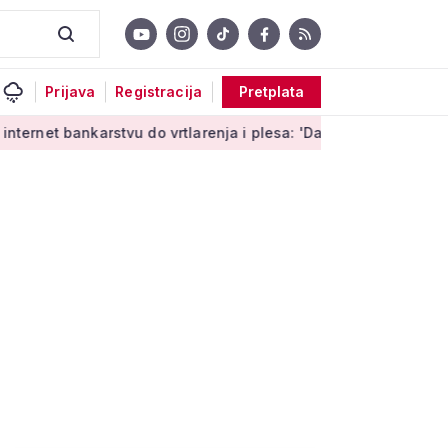
Prijava
Registracija
Pretplata
bankarstvu do vrtlarenja i plesa: 'Da starije osobe ne ostavimo