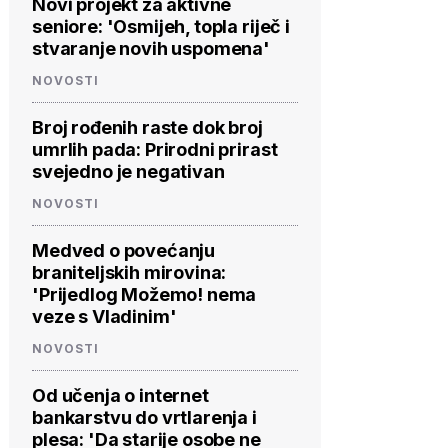
Novi projekt za aktivne
seniore: 'Osmijeh, topla riječ i
stvaranje novih uspomena'
NOVOSTI
Broj rođenih raste dok broj
umrlih pada: Prirodni prirast
svejedno je negativan
NOVOSTI
Medved o povećanju
braniteljskih mirovina:
'Prijedlog Možemo! nema
veze s Vladinim'
NOVOSTI
Od učenja o internet
bankarstvu do vrtlarenja i
plesa: 'Da starije osobe ne