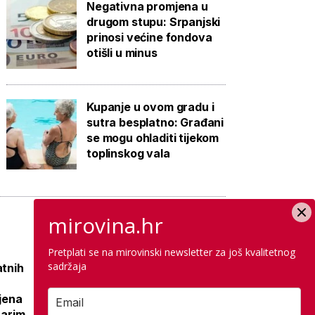
Negativna promjena u
drugom stupu: Srpanjski
prinosi većine fondova
otišli u minus
Kupanje u ovom gradu i
sutra besplatno: Građani
se mogu ohladiti tijekom
toplinskog vala
mirovina.hr
Pretplati se na mirovinski newsletter za još kvalitetnog
sadržaja
atnih
Raspisana dva
mega natječaja za
ljena
80 km cesta kod
tarim
susjeda, gradi se