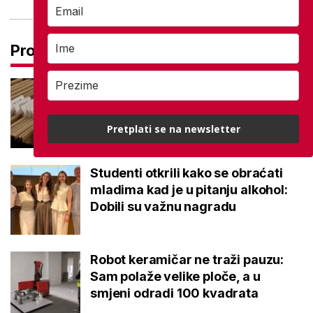
Pročitaj još
Promjena prakse za sve SC-ove,
kršili su zakon? Za jedan nam je
potvrđeno
Pretplati se na newsletter
Studenti otkrili kako se obraćati
mladima kad je u pitanju alkohol:
Dobili su važnu nagradu
Robot keramičar ne traži pauzu:
Sam polaže velike ploče, a u
smjeni odradi 100 kvadrata