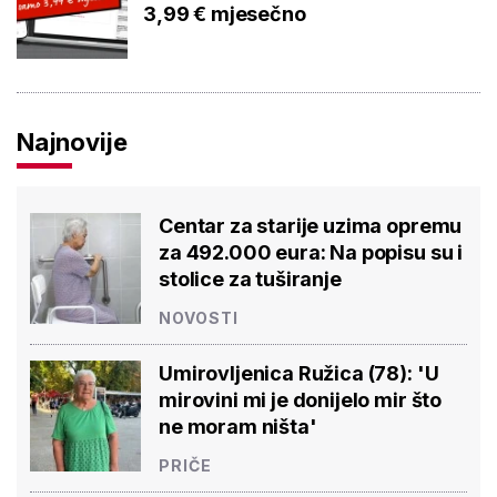
3,99 € mjesečno
Najnovije
Centar za starije uzima opremu
za 492.000 eura: Na popisu su i
stolice za tuširanje
NOVOSTI
Umirovljenica Ružica (78): 'U
mirovini mi je donijelo mir što
ne moram ništa'
PRIČE