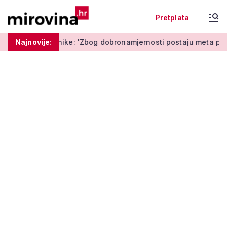
Pretplata
ava umirovljenike: 'Zbog dobronamjernosti postaju meta prijeva
Najnovije: