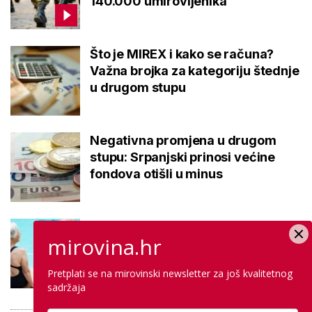
140.000 umirovljenika
Što je MIREX i kako se računa?
Važna brojka za kategoriju štednje
u drugom stupu
Negativna promjena u drugom
stupu: Srpanjski prinosi većine
fondova otišli u minus
Kupanje u ovom gradu i sutra
mirovina.hr
besplatno: Građani se mogu
ohladiti tijekom toplinskog vala
Pretplati se na mirovinski newsletter za još kvalitetnog
sadržaja