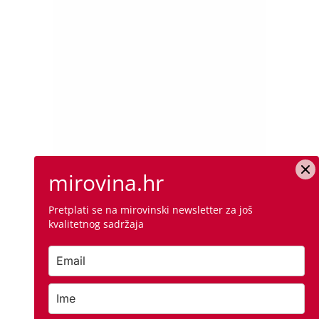
mirovina.hr
Pretplati se na mirovinski newsletter za još
kvalitetnog sadržaja