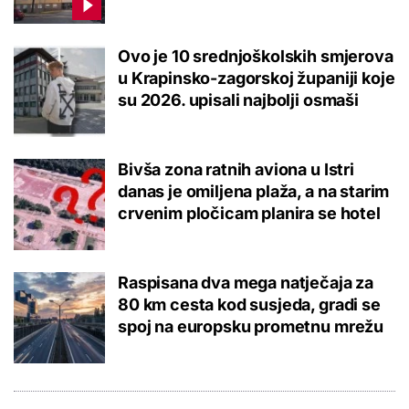
Ovo je 10 srednjoškolskih smjerova
u Krapinsko-zagorskoj županiji koje
su 2026. upisali najbolji osmaši
Bivša zona ratnih aviona u Istri
danas je omiljena plaža, a na starim
crvenim pločicam planira se hotel
Raspisana dva mega natječaja za
80 km cesta kod susjeda, gradi se
spoj na europsku prometnu mrežu