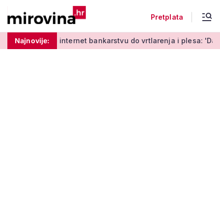
Pretplata
Od učenja o internet bankarstvu do vrtlarenja i plesa: 'Da star
Najnovije: