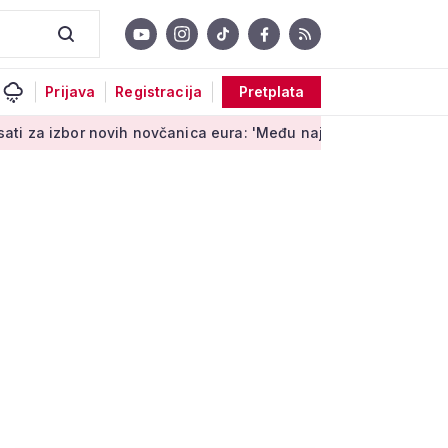
Prijava
Registracija
Pretplata
bor novih novčanica eura: 'Među najopipljivijim su izrazima Eu