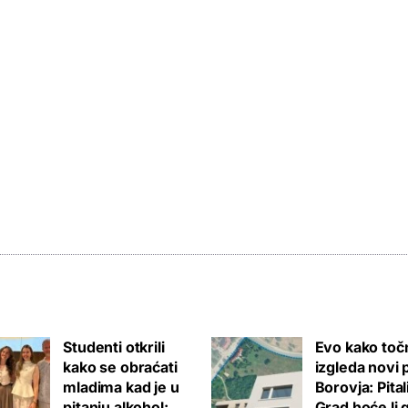
Studenti otkrili
Evo kako toč
kako se obraćati
izgleda novi 
mladima kad je u
Borovja: Pita
pitanju alkohol:
Grad hoće li 