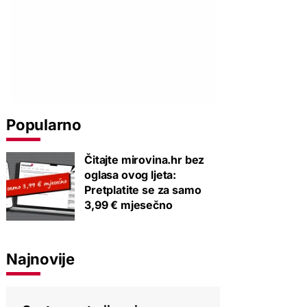
Popularno
Čitajte mirovina.hr bez
oglasa ovog ljeta:
Pretplatite se za samo
3,99 € mjesečno
Najnovije