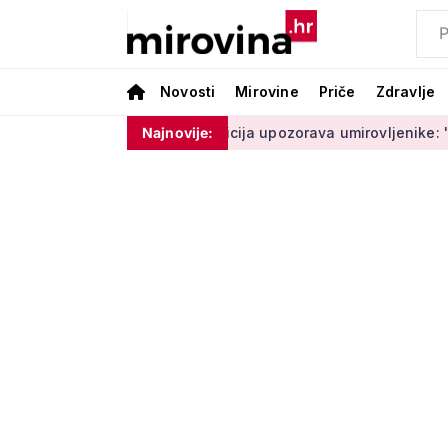
Novosti
Mirovine
Priče
Zdravlje
 ne moram ništa'
Policija upozorava umirovljenike: 'Zbog do
Najnovije: