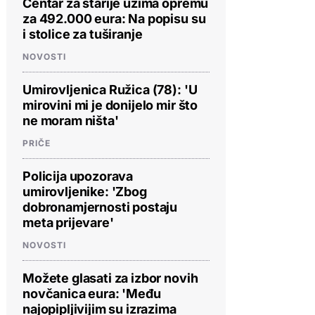
Centar za starije uzima opremu
za 492.000 eura: Na popisu su
i stolice za tuširanje
NOVOSTI
Umirovljenica Ružica (78): 'U
mirovini mi je donijelo mir što
ne moram ništa'
PRIČE
Policija upozorava
umirovljenike: 'Zbog
dobronamjernosti postaju
meta prijevare'
NOVOSTI
Možete glasati za izbor novih
novčanica eura: 'Među
najopipljivijim su izrazima