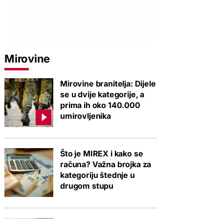
Mirovine
Mirovine branitelja: Dijele
se u dvije kategorije, a
prima ih oko 140.000
umirovljenika
Što je MIREX i kako se
računa? Važna brojka za
kategoriju štednje u
drugom stupu