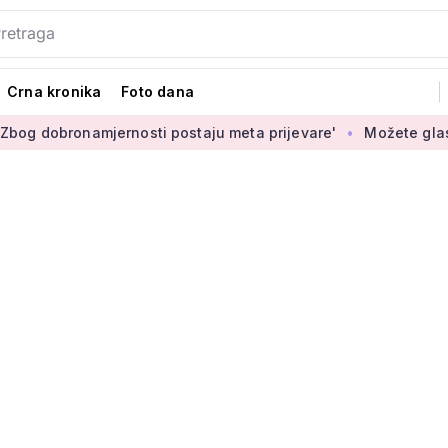
Crna kronika
Foto dana
bronamjernosti postaju meta prijevare'
Možete glasati za iz