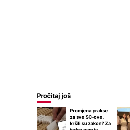
Pročitaj još
Promjena prakse
za sve SC-ove,
kršili su zakon? Za
jedan nam je