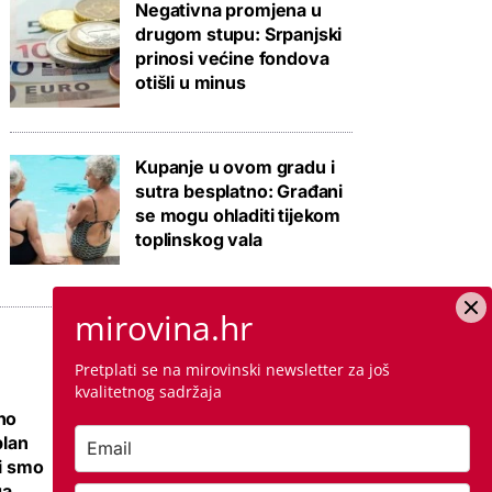
Negativna promjena u
drugom stupu: Srpanjski
prinosi većine fondova
otišli u minus
Kupanje u ovom gradu i
sutra besplatno: Građani
se mogu ohladiti tijekom
toplinskog vala
mirovina.hr
Pretplati se na mirovinski newsletter za još
kvalitetnog sadržaja
no
Ovo je cijena
plan
kvadrata krečenja,
li smo
znamo i jeste li
ga
napravili dobro ako