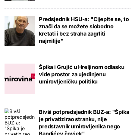
Predsjednik HSU-a: "Cijepite se, to
znači da se možete slobodno
kretati i bez straha zagrliti
najmilije"
Špika i Grujić u Hreljinom odlasku
vide prostor za ujedinjenu
umirovljeničku politiku
Bivši potpredsjednik BUZ-a: "Špika
je privatizirao stranku, nije
predstavnik umirovljenika nego
Bandićev čovjek"