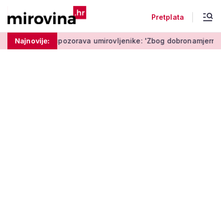
Pretplata
Policija upozorava umirovljenike: 'Zbog dobronamjernosti pos
Najnovije: