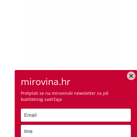
mirovina.hr
Pretplati se na mirovinski newsletter za još
kvalitetnog sadržaja