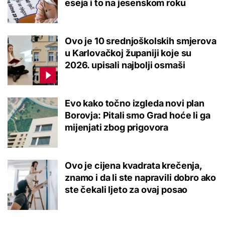
eseja i to na jesenskom roku
Ovo je 10 srednjoškolskih smjerova
u Karlovačkoj županiji koje su
2026. upisali najbolji osmaši
Evo kako točno izgleda novi plan
Borovja: Pitali smo Grad hoće li ga
mijenjati zbog prigovora
Ovo je cijena kvadrata krečenja,
znamo i da li ste napravili dobro ako
ste čekali ljeto za ovaj posao