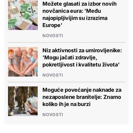
Možete glasati za izbor novih
novčanica eura: 'Među
najopipljivijim su izrazima
Europe'
NOVOSTI
Niz aktivnosti za umirovljenike:
'Mogu jačati zdravlje,
pokretljivost i kvalitetu života'
NOVOSTI
Moguće povećanje naknade za
nezaposlene branitelje: Znamo
koliko ih je na burzi
NOVOSTI