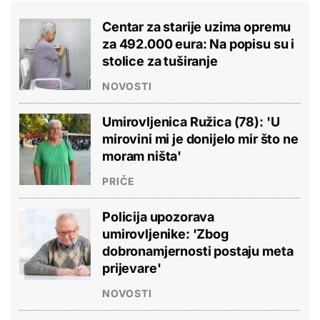
Centar za starije uzima opremu
za 492.000 eura: Na popisu su i
stolice za tuširanje
NOVOSTI
Umirovljenica Ružica (78): 'U
mirovini mi je donijelo mir što ne
moram ništa'
PRIČE
Policija upozorava
umirovljenike: 'Zbog
dobronamjernosti postaju meta
prijevare'
NOVOSTI