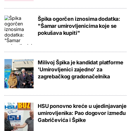
Špika ogorčen iznosima dodatka:
"Šamar umirovljenicima koje se
pokušava kupiti"
Milivoj Špika je kandidat platforme
'Umirovljenici zajedno' za
zagrebačkog gradonačelnika
HSU ponovno kreće u ujedinjavanje
umirovljenika: Pao dogovor između
Gabričevića i Špike