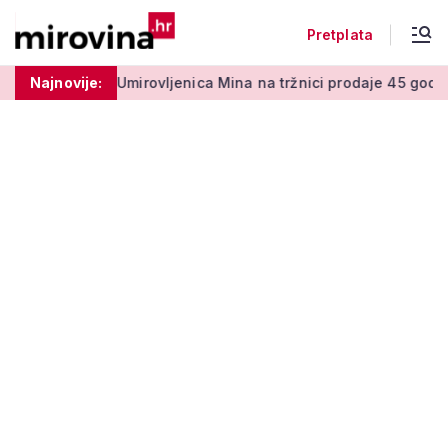
Pretplata
0 centi
Najnovije:
Umirovljenica Mina na tržnici prodaje 45 godina: 'Me