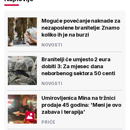
Moguće povećanje naknade za
nezaposlene branitelje: Znamo
koliko ih je na burzi
NOVOSTI
Branitelji će umjesto 2 eura
dobiti 3: Za mjesec dana
neborbenog sektora 50 centi
NOVOSTI
Umirovljenica Mina na tržnici
prodaje 45 godina: 'Meni je ovo
zabava i terapija'
PRIČE