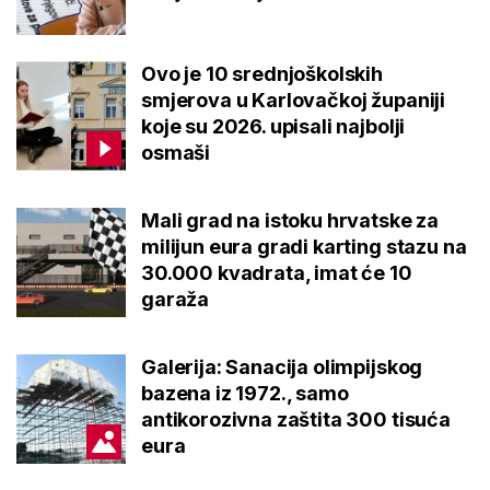
Ovo je 10 srednjoškolskih
smjerova u Karlovačkoj županiji
koje su 2026. upisali najbolji
osmaši
Mali grad na istoku hrvatske za
milijun eura gradi karting stazu na
30.000 kvadrata, imat će 10
garaža
Galerija: Sanacija olimpijskog
bazena iz 1972., samo
antikorozivna zaštita 300 tisuća
eura