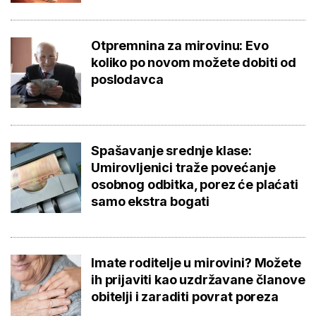
Otpremnina za mirovinu: Evo
koliko po novom možete dobiti od
poslodavca
Spašavanje srednje klase:
Umirovljenici traže povećanje
osobnog odbitka, porez će plaćati
samo ekstra bogati
Imate roditelje u mirovini? Možete
ih prijaviti kao uzdržavane članove
obitelji i zaraditi povrat poreza