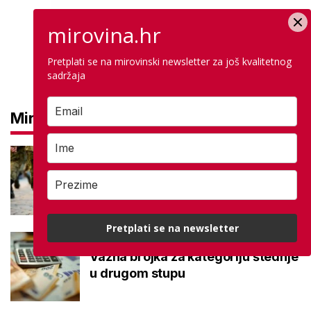
mirovina.hr
Pretplati se na mirovinski newsletter za još kvalitetnog
sadržaja
Mirovine
Mirovine branitelja: Dijele se u
dvije kategorije, a prima ih oko
140.000 umirovljenika
Pretplati se na newsletter
Što je MIREX i kako se računa?
Važna brojka za kategoriju štednje
u drugom stupu