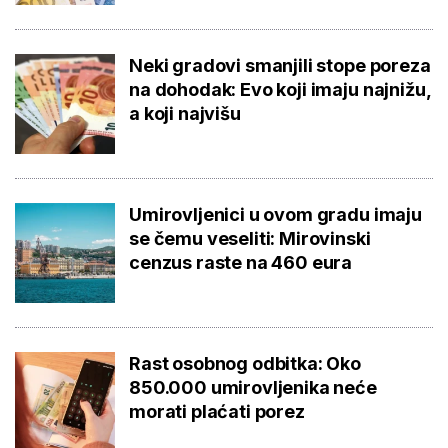
Neki gradovi smanjili stope poreza
na dohodak: Evo koji imaju najnižu,
a koji najvišu
Umirovljenici u ovom gradu imaju
se čemu veseliti: Mirovinski
cenzus raste na 460 eura
Rast osobnog odbitka: Oko
850.000 umirovljenika neće
morati plaćati porez