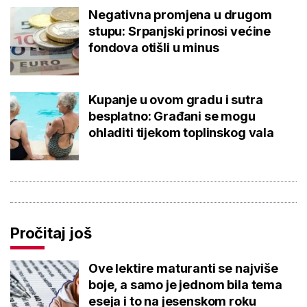
Negativna promjena u drugom
stupu: Srpanjski prinosi većine
fondova otišli u minus
Kupanje u ovom gradu i sutra
besplatno: Građani se mogu
ohladiti tijekom toplinskog vala
Pročitaj još
Ove lektire maturanti se najviše
boje, a samo je jednom bila tema
eseja i to na jesenskom roku