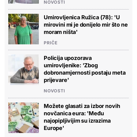
NOVOSTI
Umirovljenica Ružica (78): 'U
mirovini mi je donijelo mir što ne
moram ništa'
PRIČE
Policija upozorava
umirovljenike: 'Zbog
dobronamjernosti postaju meta
prijevare'
NOVOSTI
Možete glasati za izbor novih
novčanica eura: 'Među
najopipljivijim su izrazima
Europe'