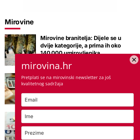
Mirovine
Mirovine branitelja: Dijele se u
dvije kategorije, a prima ih oko
140.000 umirovljenika
mirovina.hr
Što je MIREX i kako se računa?
Pretplati se na mirovinski newsletter za još
kvalitetnog sadržaja
Važna brojka za kategoriju štednje
u drugom stupu
Negativna promjena u drugom
stupu: Srpanjski prinosi većine
fondova otišli u minus