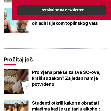
Pretplati se na newsletter
Kupanje u ovom gradu i sutra
besplatno: Građani se mogu
ohladiti tijekom toplinskog vala
Pročitaj još
Promjena prakse za sve SC-ove,
kršili su zakon? Za jedan nam je
potvrđeno
Studenti otkrili kako se obraćati
mladima kad je u pitanju alkohol: