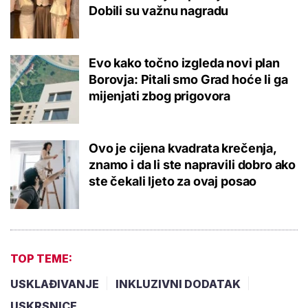
Dobili su važnu nagradu
Evo kako točno izgleda novi plan
Borovja: Pitali smo Grad hoće li ga
mijenjati zbog prigovora
Ovo je cijena kvadrata krečenja,
znamo i da li ste napravili dobro ako
ste čekali ljeto za ovaj posao
TOP TEME:
USKLAĐIVANJE
INKLUZIVNI DODATAK
USKRSNICE