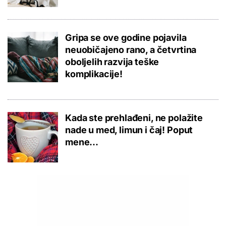
Gripa se ove godine pojavila
neuobičajeno rano, a četvrtina
oboljelih razvija teške
komplikacije!
Kada ste prehlađeni, ne polažite
nade u med, limun i čaj! Poput
mene...