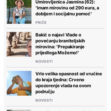
Umirovljenica Jasmina (62):
'Imam mirovinu od 290 eura, a
dobijem i socijalnu pomoć'
PRIČE
Bakić o najavi Vlade o
povećanju braniteljskih
mirovina: 'Prepakiranje
prijedloga Možemo!'
NOVOSTI
Vrlo velika opasnost od vrućine
do kraja tjedna: Crveno
upozorenje vlada na ovom
području
NOVOSTI