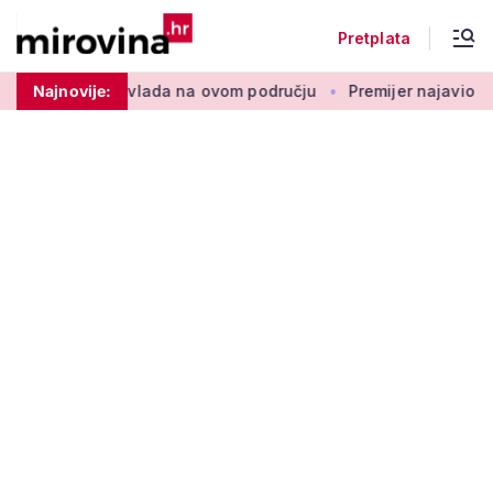
Pretplata
upozorenje vlada na ovom području
Najnovije:
Premijer najavio povećan