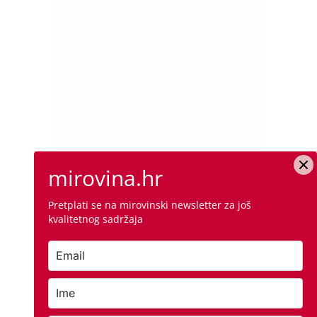
mirovina.hr
Pretplati se na mirovinski newsletter za još
kvalitetnog sadržaja