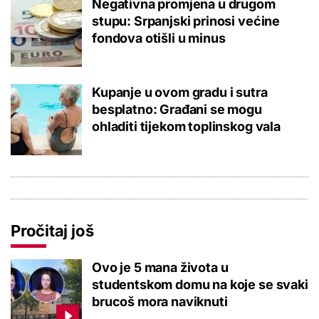
Negativna promjena u drugom
stupu: Srpanjski prinosi većine
fondova otišli u minus
Kupanje u ovom gradu i sutra
besplatno: Građani se mogu
ohladiti tijekom toplinskog vala
Pročitaj još
Ovo je 5 mana života u
studentskom domu na koje se svaki
brucoš mora naviknuti