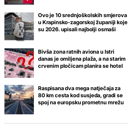
Ovo je 10 srednjoškolskih smjerova
u Krapinsko-zagorskoj županiji koje
su 2026. upisali najbolji osmaši
Bivša zona ratnih aviona u Istri
danas je omiljena plaža, a na starim
crvenim pločicam planira se hotel
Raspisana dva mega natječaja za
80 km cesta kod susjeda, gradi se
spoj na europsku prometnu mrežu