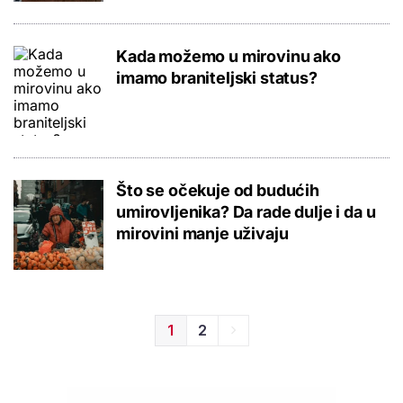
Kada možemo u mirovinu ako
imamo braniteljski status?
Što se očekuje od budućih
umirovljenika? Da rade dulje i da u
mirovini manje uživaju
1
2