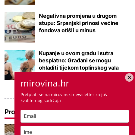
Negativna promjena u drugom
stupu: Srpanjski prinosi većine
fondova otišli u minus
Kupanje u ovom gradu i sutra
besplatno: Građani se mogu
ohladiti tijekom toplinskog vala
mirovina.hr
Pretplati se na mirovinski newsletter za još
kvalitetnog sadržaja
Pročitaj još
Promjena prakse za sve SC-ove,
kršili su zakon? Za jedan nam je