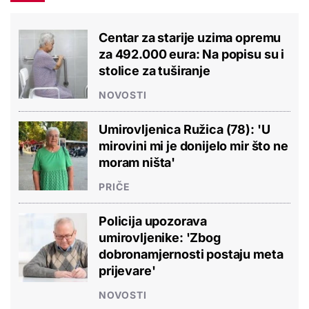
Centar za starije uzima opremu
za 492.000 eura: Na popisu su i
stolice za tuširanje
NOVOSTI
Umirovljenica Ružica (78): 'U
mirovini mi je donijelo mir što ne
moram ništa'
PRIČE
Policija upozorava
umirovljenike: 'Zbog
dobronamjernosti postaju meta
prijevare'
NOVOSTI