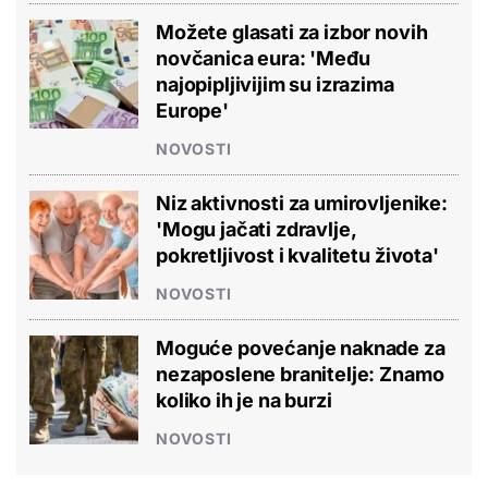
Možete glasati za izbor novih
novčanica eura: 'Među
najopipljivijim su izrazima
Europe'
NOVOSTI
Niz aktivnosti za umirovljenike:
'Mogu jačati zdravlje,
pokretljivost i kvalitetu života'
NOVOSTI
Moguće povećanje naknade za
nezaposlene branitelje: Znamo
koliko ih je na burzi
NOVOSTI