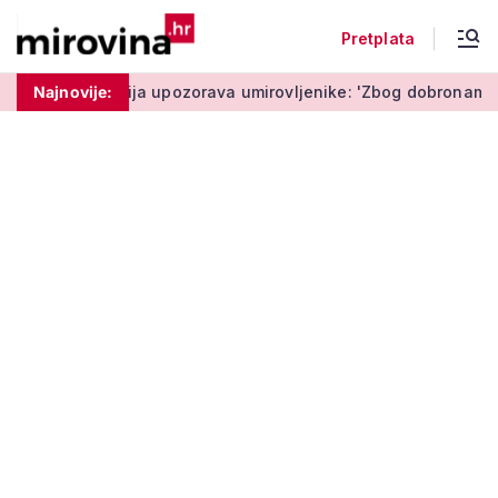
Pretplata
ta'
Najnovije:
Policija upozorava umirovljenike: 'Zbog dobronamjernost