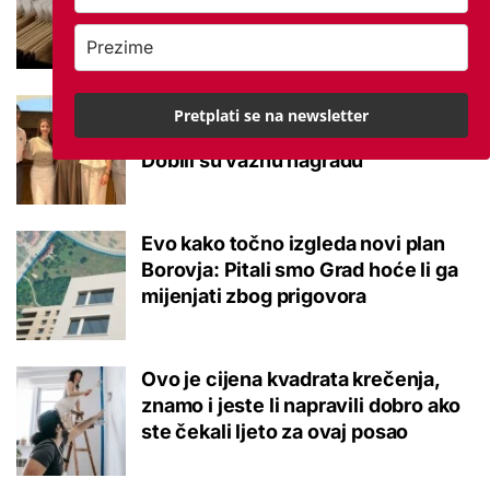
potvrđeno
Studenti otkrili kako se obraćati
Pretplati se na newsletter
mladima kad je u pitanju alkohol:
Dobili su važnu nagradu
Evo kako točno izgleda novi plan
Borovja: Pitali smo Grad hoće li ga
mijenjati zbog prigovora
Ovo je cijena kvadrata krečenja,
znamo i jeste li napravili dobro ako
ste čekali ljeto za ovaj posao