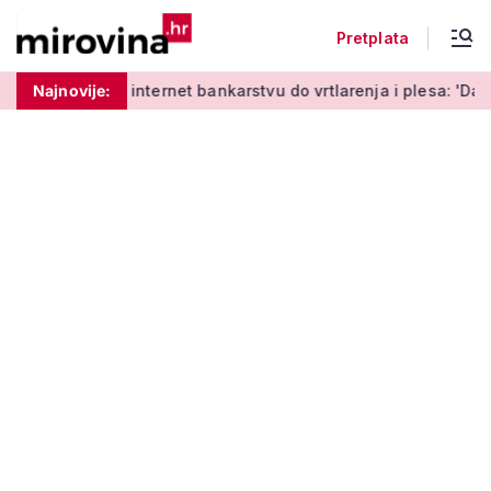
Pretplata
Od učenja o internet bankarstvu do vrtlarenja i plesa: 'Da sta
Najnovije: