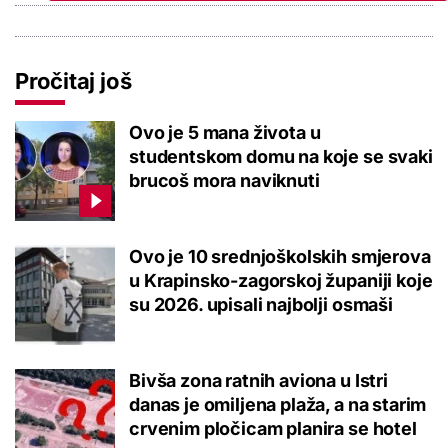
Pročitaj još
Ovo je 5 mana života u
studentskom domu na koje se svaki
brucoš mora naviknuti
Ovo je 10 srednjoškolskih smjerova
u Krapinsko-zagorskoj županiji koje
su 2026. upisali najbolji osmaši
Bivša zona ratnih aviona u Istri
danas je omiljena plaža, a na starim
crvenim pločicam planira se hotel