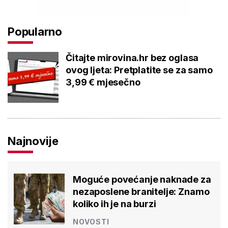
Popularno
Čitajte mirovina.hr bez oglasa
ovog ljeta: Pretplatite se za samo
3,99 € mjesečno
Najnovije
Moguće povećanje naknade za
nezaposlene branitelje: Znamo
koliko ih je na burzi
NOVOSTI