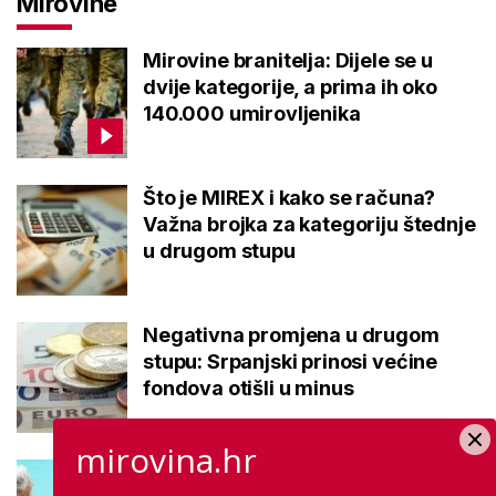
Mirovine
Mirovine branitelja: Dijele se u
dvije kategorije, a prima ih oko
140.000 umirovljenika
Što je MIREX i kako se računa?
Važna brojka za kategoriju štednje
u drugom stupu
Negativna promjena u drugom
stupu: Srpanjski prinosi većine
fondova otišli u minus
mirovina.hr
Kupanje u ovom gradu i sutra