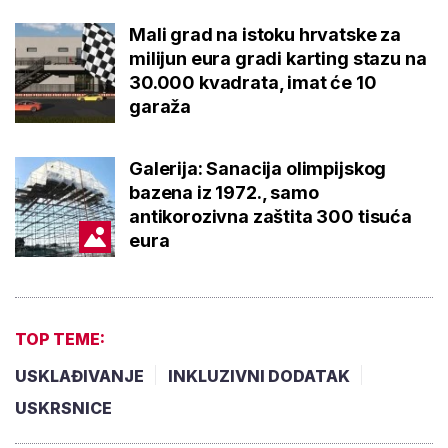
Mali grad na istoku hrvatske za
milijun eura gradi karting stazu na
30.000 kvadrata, imat će 10
garaža
Galerija: Sanacija olimpijskog
bazena iz 1972., samo
antikorozivna zaštita 300 tisuća
eura
TOP TEME:
USKLAĐIVANJE
INKLUZIVNI DODATAK
USKRSNICE