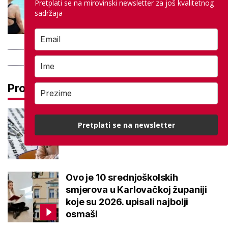
besplatno: Građani se mogu
Pretplati se na mirovinski newsletter za još kvalitetnog
sadržaja
ohladiti tijekom toplinskog vala
Pročitaj još
Ove lektire maturanti se najviše
Pretplati se na newsletter
boje, a samo je jednom bila tema
eseja i to na jesenskom roku
Ovo je 10 srednjoškolskih
smjerova u Karlovačkoj županiji
koje su 2026. upisali najbolji
osmaši