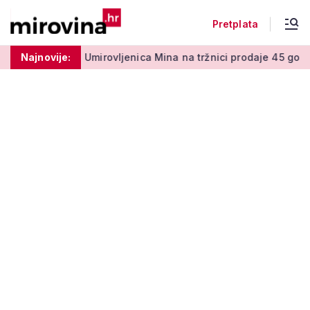
Pretplata
 50 centi
Najnovije:
Umirovljenica Mina na tržnici prodaje 45 godina: '