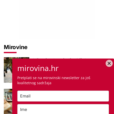
Mirovine
Mirovine branitelja: Dijele se u
mirovina.hr
dvije kategorije, a prima ih oko
140.000 umirovljenika
Pretplati se na mirovinski newsletter za još
kvalitetnog sadržaja
Što je MIREX i kako se računa?
Važna brojka za kategoriju štednje
u drugom stupu