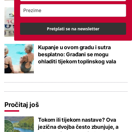
Negativna promjena u drugom
stupu: Srpanjski prinosi većine
fondova otišli u minus
Pretplati se na newsletter
Kupanje u ovom gradu i sutra
besplatno: Građani se mogu
ohladiti tijekom toplinskog vala
Pročitaj još
Tokom ili tijekom nastave? Ova
jezična dvojba često zbunjuje, a