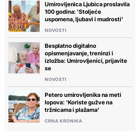
Umirovljenica Ljubica proslavila
100 godina: 'Stoljeće
uspomena, ljubavi i mudrosti'
NOVOSTI
Besplatno digitalno
opismenjavanje, treninzi i
izložba: Umirovljenici, prijavite
se
NOVOSTI
Petero umirovljenika na meti
lopova: 'Koriste gužve na
tržnicama i plažama'
CRNA KRONIKA