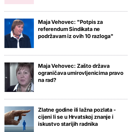
Maja Vehovec: "Potpis za
referendum Sindikata ne
podržavam iz ovih 10 razloga"
Maja Vehovec: Zašto država
ograničava umirovljenicima pravo
na rad?
Zlatne godine ili lažna pozlata -
cijeni li se u Hrvatskoj znanje i
iskustvo starijih radnika