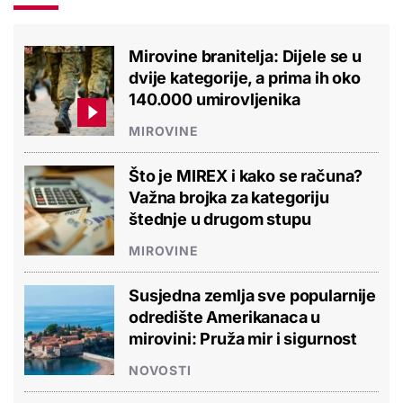
Mirovine branitelja: Dijele se u
dvije kategorije, a prima ih oko
140.000 umirovljenika
MIROVINE
Što je MIREX i kako se računa?
Važna brojka za kategoriju
štednje u drugom stupu
MIROVINE
Susjedna zemlja sve popularnije
odredište Amerikanaca u
mirovini: Pruža mir i sigurnost
NOVOSTI