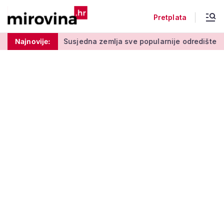
Pretplata
gom stupu
Najnovije:
Susjedna zemlja sve popularnije odredište Amerika