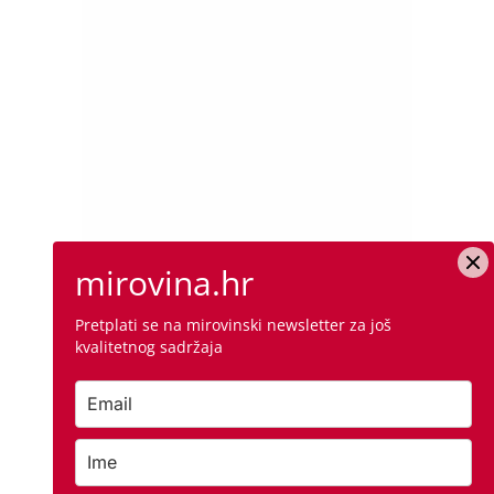
mirovina.hr
Pretplati se na mirovinski newsletter za još
kvalitetnog sadržaja