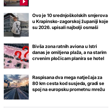
Ovo je 10 srednjoškolskih smjerova
u Krapinsko-zagorskoj županiji koje
su 2026. upisali najbolji osmaši
Bivša zona ratnih aviona u Istri
danas je omiljena plaža, a na starim
crvenim pločicam planira se hotel
Raspisana dva mega natječaja za
80 km cesta kod susjeda, gradi se
spoj na europsku prometnu mrežu