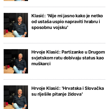
Klasić: 'Nije mi jasno kako je netko
od ustaša uspio napraviti hrabru i
sposobnu vojsku'
Hrvoje Klasić: Partizanke u Drugom
svjetskom ratu dobivaju status kao
muškarci
Hrvoje Klasić: 'Hrvatska i Slovačka
su riješile pitanje židova'