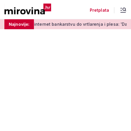
Pretplata
učenja o internet bankarstvu do vrtlarenja i plesa: 'Da starij
Najnovije: