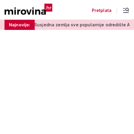
Pretplata
 stupu
Najnovije:
Susjedna zemlja sve popularnije odredište Amerikanac