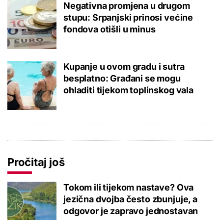
Negativna promjena u drugom
stupu: Srpanjski prinosi većine
fondova otišli u minus
Kupanje u ovom gradu i sutra
besplatno: Građani se mogu
ohladiti tijekom toplinskog vala
Pročitaj još
Tokom ili tijekom nastave? Ova
jezična dvojba često zbunjuje, a
odgovor je zapravo jednostavan