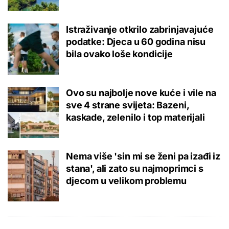
Istraživanje otkrilo zabrinjavajuće
podatke: Djeca u 60 godina nisu
bila ovako loše kondicije
Ovo su najbolje nove kuće i vile na
sve 4 strane svijeta: Bazeni,
kaskade, zelenilo i top materijali
Nema više 'sin mi se ženi pa izađi iz
stana', ali zato su najmoprimci s
djecom u velikom problemu