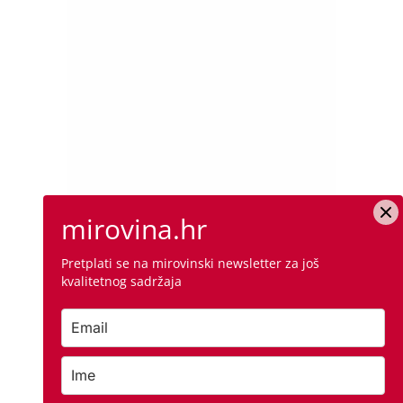
mirovina.hr
Pretplati se na mirovinski newsletter za još
kvalitetnog sadržaja