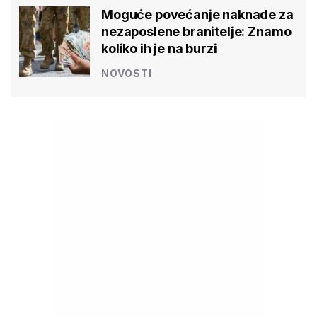
Moguće povećanje naknade za
nezaposlene branitelje: Znamo
koliko ih je na burzi
NOVOSTI