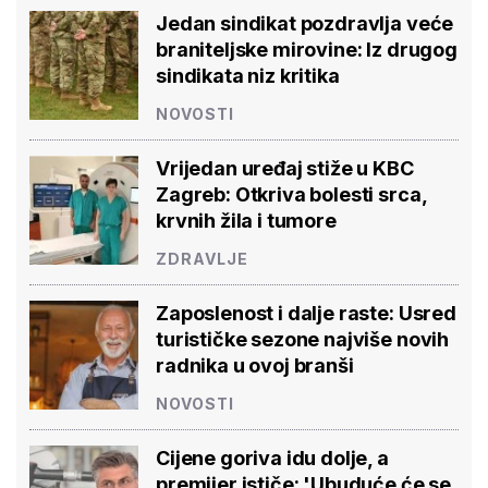
Jedan sindikat pozdravlja veće
braniteljske mirovine: Iz drugog
sindikata niz kritika
NOVOSTI
Vrijedan uređaj stiže u KBC
Zagreb: Otkriva bolesti srca,
krvnih žila i tumore
ZDRAVLJE
Zaposlenost i dalje raste: Usred
turističke sezone najviše novih
radnika u ovoj branši
NOVOSTI
Cijene goriva idu dolje, a
premijer ističe: 'Ubuduće će se