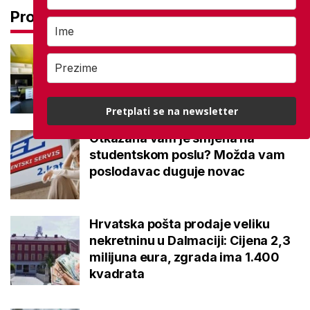
Pročitaj još
U zadnji čas objavljeni rezultati
natječaja za studentski dom: Ovo
su imena dobitnika
Pretplati se na newsletter
Otkazana vam je smjena na
studentskom poslu? Možda vam
poslodavac duguje novac
Hrvatska pošta prodaje veliku
nekretninu u Dalmaciji: Cijena 2,3
milijuna eura, zgrada ima 1.400
kvadrata