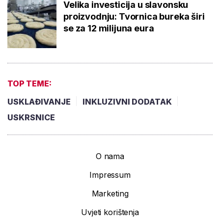
Velika investicija u slavonsku
proizvodnju: Tvornica bureka širi
se za 12 milijuna eura
TOP TEME:
USKLAĐIVANJE
INKLUZIVNI DODATAK
USKRSNICE
O nama
Impressum
Marketing
Uvjeti korištenja