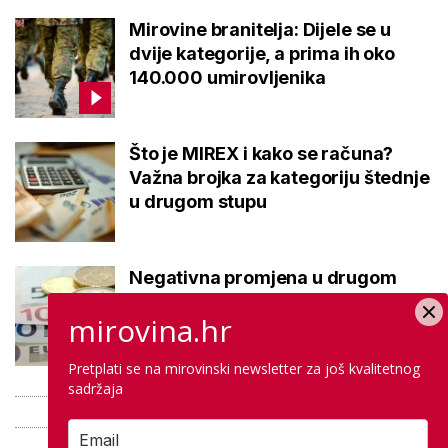
Mirovine branitelja: Dijele se u
dvije kategorije, a prima ih oko
140.000 umirovljenika
Što je MIREX i kako se računa?
Važna brojka za kategoriju štednje
u drugom stupu
Negativna promjena u drugom
stupu: Srpanjski prinosi većine
mirovina.hr
fondova otišli u minus
Pretplati se na mirovinski newsletter za još kvalitetnog
sadržaja