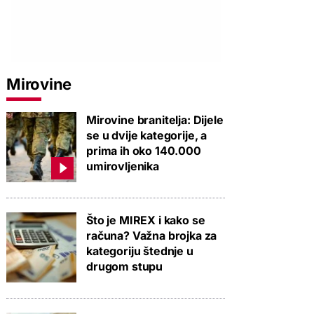
Mirovine
Mirovine branitelja: Dijele
se u dvije kategorije, a
prima ih oko 140.000
umirovljenika
Što je MIREX i kako se
računa? Važna brojka za
kategoriju štednje u
drugom stupu