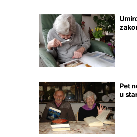
Umiro
zakor
Pet n
u sta