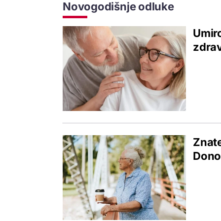
Novogodišnje odluke
Umiro
zdrav
Znate
Dono