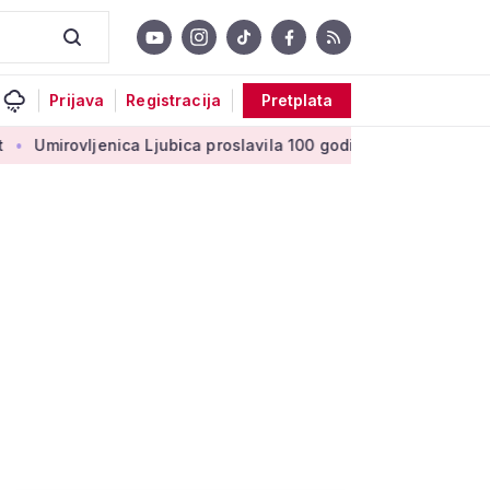
Prijava
Registracija
Pretplata
vljenica Ljubica proslavila 100 godina: 'Stoljeće uspomena, lju