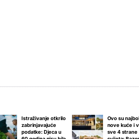
Istraživanje otkrilo
Ovo su najbol
zabrinjavajuće
nove kuće i v
podatke: Djeca u
sve 4 strane
60 godina nisu bila
svijeta: Bazen