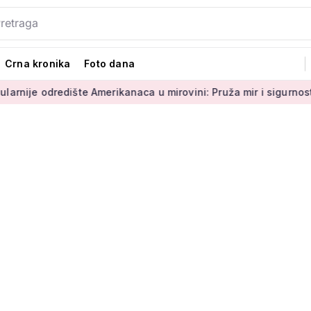
Crna kronika
Foto dana
redište Amerikanaca u mirovini: Pruža mir i sigurnost
Umiro