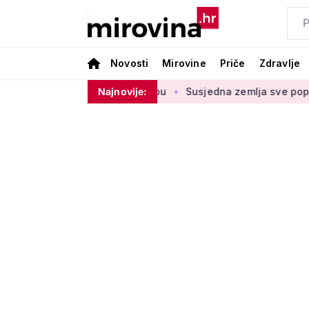
Novosti
Mirovine
Priče
Zdravlje
u štednje u drugom stupu
Najnovije:
Susjedna zemlja sve popularnije od