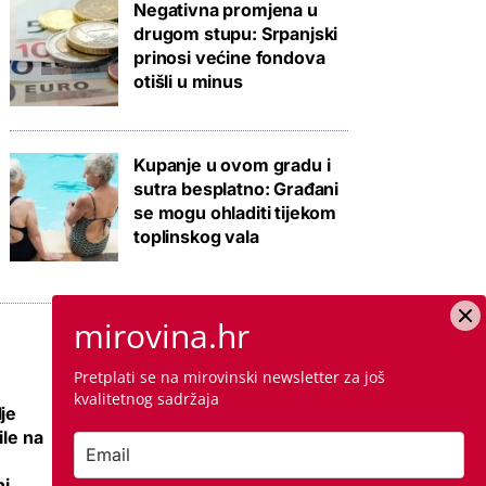
Negativna promjena u
drugom stupu: Srpanjski
prinosi većine fondova
otišli u minus
Kupanje u ovom gradu i
sutra besplatno: Građani
se mogu ohladiti tijekom
toplinskog vala
mirovina.hr
Pretplati se na mirovinski newsletter za još
kvalitetnog sadržaja
je
Nema više 'sin mi
ile na
se ženi pa izađi iz
stana', ali zato su
i,
najmoprimci s