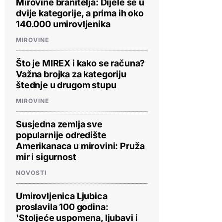
Mirovine branitelja: Dijele se u
dvije kategorije, a prima ih oko
140.000 umirovljenika
MIROVINE
Što je MIREX i kako se računa?
Važna brojka za kategoriju
štednje u drugom stupu
MIROVINE
Susjedna zemlja sve
popularnije odredište
Amerikanaca u mirovini: Pruža
mir i sigurnost
NOVOSTI
Umirovljenica Ljubica
proslavila 100 godina:
'Stoljeće uspomena, ljubavi i