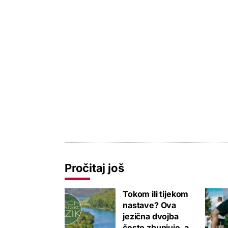
Pročitaj još
Tokom ili tijekom
nastave? Ova
jezična dvojba
često zbunjuje, a