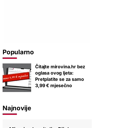
Popularno
Čitajte mirovina.hr bez
oglasa ovog ljeta:
Pretplatite se za samo
3,99 € mjesečno
Najnovije