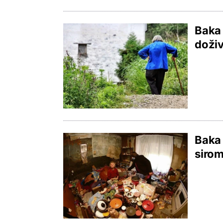
Baka 
doživ
Baka 
sirom