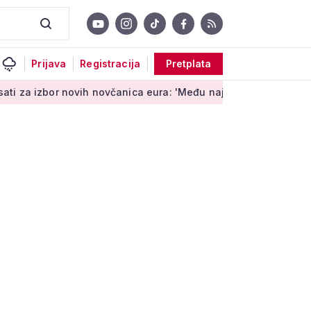
Prijava
Registracija
Pretplata
or novih novčanica eura: 'Među najopipljivijim su izrazima Eur