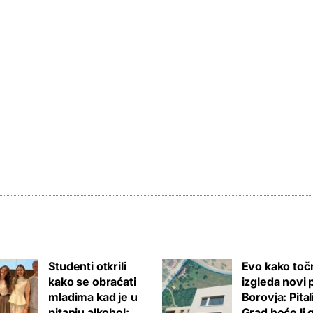
Studenti otkrili
Evo kako toč
kako se obraćati
izgleda novi 
mladima kad je u
Borovja: Pita
pitanju alkohol:
Grad hoće li 