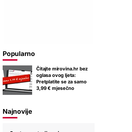
Popularno
Čitajte mirovina.hr bez
oglasa ovog ljeta:
Pretplatite se za samo
3,99 € mjesečno
Najnovije