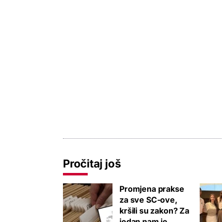
Pročitaj još
Promjena prakse
za sve SC-ove,
kršili su zakon? Za
jedan nam je