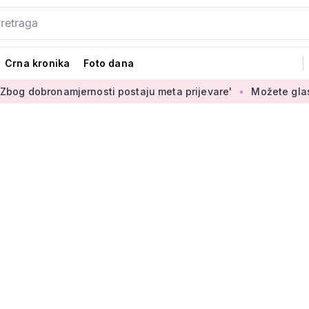
Crna kronika
Foto dana
ronamjernosti postaju meta prijevare'
Možete glasati za izb