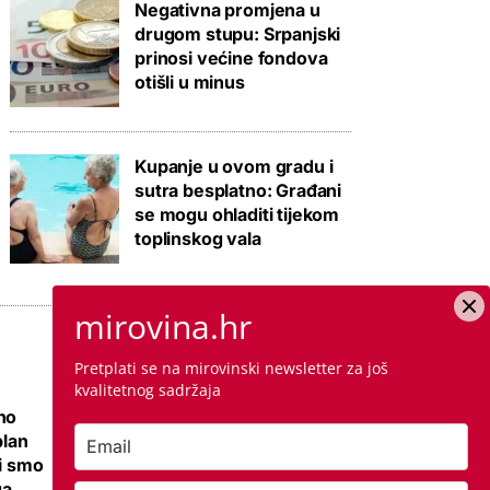
Negativna promjena u
drugom stupu: Srpanjski
prinosi većine fondova
otišli u minus
Kupanje u ovom gradu i
sutra besplatno: Građani
se mogu ohladiti tijekom
toplinskog vala
mirovina.hr
Pretplati se na mirovinski newsletter za još
kvalitetnog sadržaja
no
Ovo je cijena
plan
kvadrata krečenja,
li smo
znamo i jeste li
ga
napravili dobro ako