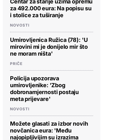
Centar za starije uzima opremu
za 492.000 eura: Na popisu su
i stolice za tuširanje
NOVOSTI
Umirovljenica Ružica (78): 'U
mirovini mi je donijelo mir što
ne moram ništa'
PRIČE
Policija upozorava
umirovljenike: 'Zbog
dobronamjernosti postaju
meta prijevare'
NOVOSTI
Možete glasati za izbor novih
novčanica eura: 'Među
najopipljivijim su izrazima