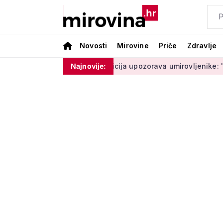
Novosti
Mirovine
Priče
Zdravlje
 ne moram ništa'
Policija upozorava umirovljenike: 'Zbog dob
Najnovije: