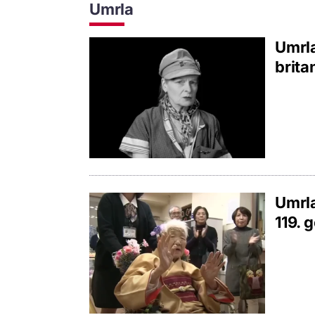
Umrla
Umrla
brit
Umrla
119. 