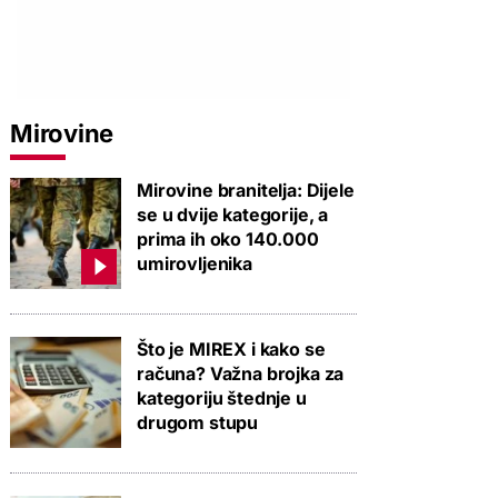
Mirovine
Mirovine branitelja: Dijele
se u dvije kategorije, a
prima ih oko 140.000
umirovljenika
Što je MIREX i kako se
računa? Važna brojka za
kategoriju štednje u
drugom stupu