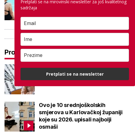
besplatno: Građani se mogu
Pretplati se na mirovinski newsletter za još kvalitetnog
sadržaja
ohladiti tijekom toplinskog vala
Pročitaj još
Ove lektire maturanti se najviše
Pretplati se na newsletter
boje, a samo je jednom bila tema
eseja i to na jesenskom roku
Ovo je 10 srednjoškolskih
smjerova u Karlovačkoj županiji
koje su 2026. upisali najbolji
osmaši