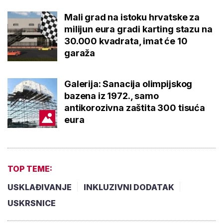
Mali grad na istoku hrvatske za
milijun eura gradi karting stazu na
30.000 kvadrata, imat će 10
garaža
Galerija: Sanacija olimpijskog
bazena iz 1972., samo
antikorozivna zaštita 300 tisuća
eura
TOP TEME:
USKLAĐIVANJE
INKLUZIVNI DODATAK
USKRSNICE