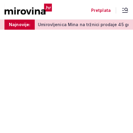
Pretplata
 50 centi
Najnovije:
Umirovljenica Mina na tržnici prodaje 45 godina: '