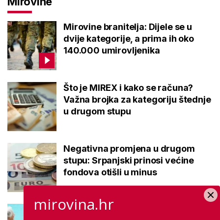
Mirovine
Mirovine branitelja: Dijele se u
dvije kategorije, a prima ih oko
140.000 umirovljenika
Što je MIREX i kako se računa?
Važna brojka za kategoriju štednje
u drugom stupu
Negativna promjena u drugom
stupu: Srpanjski prinosi većine
fondova otišli u minus
mirovina.hr
Kupanje u ovom gradu i sutra