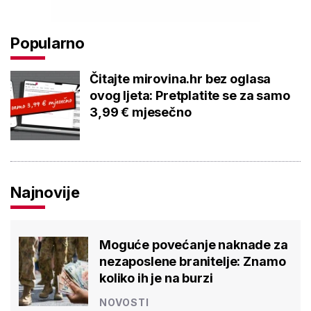
Popularno
Čitajte mirovina.hr bez oglasa
ovog ljeta: Pretplatite se za samo
3,99 € mjesečno
Najnovije
Moguće povećanje naknade za
nezaposlene branitelje: Znamo
koliko ih je na burzi
NOVOSTI