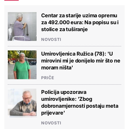
Centar za starije uzima opremu
za 492.000 eura: Na popisu su i
stolice za tuširanje
NOVOSTI
Umirovljenica Ružica (78): 'U
mirovini mi je donijelo mir što ne
moram ništa'
PRIČE
Policija upozorava
umirovljenike: 'Zbog
dobronamjernosti postaju meta
prijevare'
NOVOSTI