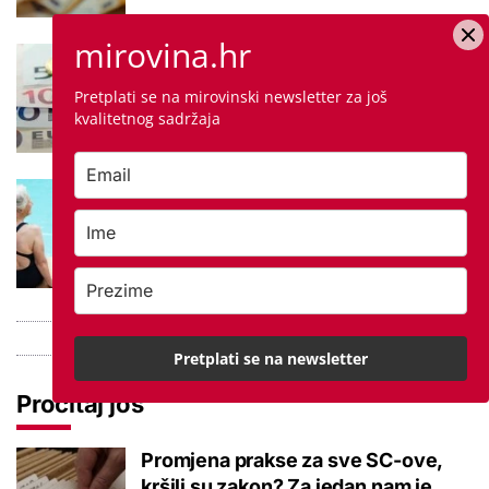
mirovina.hr
Negativna promjena u drugom
stupu: Srpanjski prinosi većine
Pretplati se na mirovinski newsletter za još
fondova otišli u minus
kvalitetnog sadržaja
Kupanje u ovom gradu i sutra
besplatno: Građani se mogu
ohladiti tijekom toplinskog vala
Pretplati se na newsletter
Pročitaj još
Promjena prakse za sve SC-ove,
kršili su zakon? Za jedan nam je