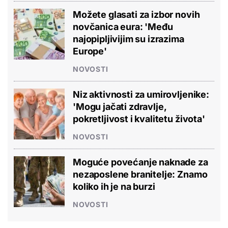
Možete glasati za izbor novih
novčanica eura: 'Među
najopipljivijim su izrazima
Europe'
NOVOSTI
Niz aktivnosti za umirovljenike:
'Mogu jačati zdravlje,
pokretljivost i kvalitetu života'
NOVOSTI
Moguće povećanje naknade za
nezaposlene branitelje: Znamo
koliko ih je na burzi
NOVOSTI