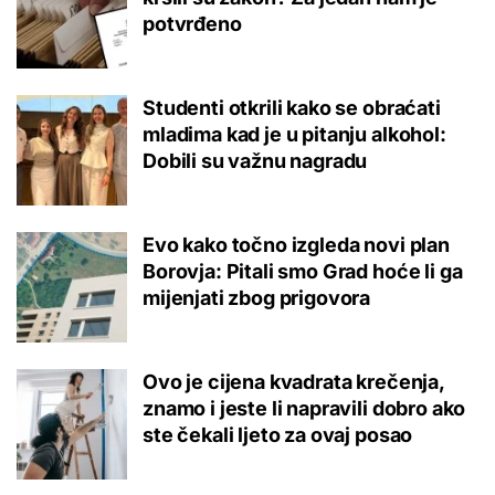
potvrđeno
Studenti otkrili kako se obraćati
mladima kad je u pitanju alkohol:
Dobili su važnu nagradu
Evo kako točno izgleda novi plan
Borovja: Pitali smo Grad hoće li ga
mijenjati zbog prigovora
Ovo je cijena kvadrata krečenja,
znamo i jeste li napravili dobro ako
ste čekali ljeto za ovaj posao