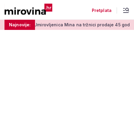
Pretplata
 centi
Najnovije:
Umirovljenica Mina na tržnici prodaje 45 godina: 'Men