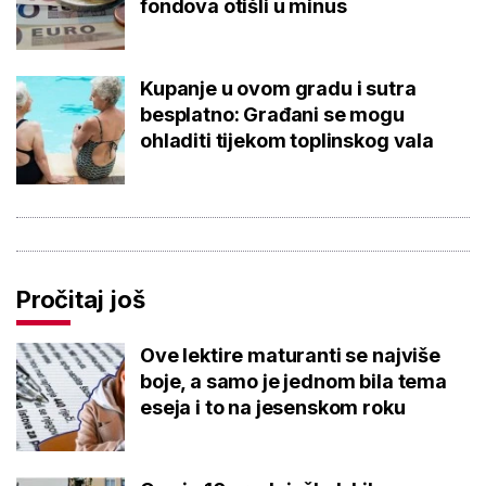
fondova otišli u minus
Kupanje u ovom gradu i sutra
besplatno: Građani se mogu
ohladiti tijekom toplinskog vala
Pročitaj još
Ove lektire maturanti se najviše
boje, a samo je jednom bila tema
eseja i to na jesenskom roku