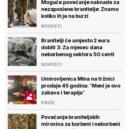
Moguće povećanje naknade za
nezaposlene branitelje: Znamo
koliko ih je na burzi
NOVOSTI
Branitelji će umjesto 2 eura
dobiti 3: Za mjesec dana
neborbenog sektora 50 centi
NOVOSTI
Umirovljenica Mina na tržnici
prodaje 45 godina: 'Meni je ovo
zabava i terapija'
PRIČE
Povećanje braniteljskih
mirovina za borbeni i neborbeni