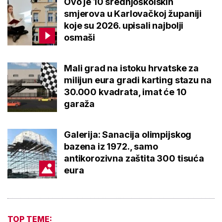
Ovo je 10 srednjoškolskih
smjerova u Karlovačkoj županiji
koje su 2026. upisali najbolji
osmaši
Mali grad na istoku hrvatske za
milijun eura gradi karting stazu na
30.000 kvadrata, imat će 10
garaža
Galerija: Sanacija olimpijskog
bazena iz 1972., samo
antikorozivna zaštita 300 tisuća
eura
TOP TEME: