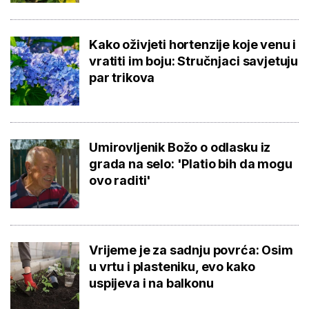
Kako oživjeti hortenzije koje venu i
vratiti im boju: Stručnjaci savjetuju
par trikova
Umirovljenik Božo o odlasku iz
grada na selo: 'Platio bih da mogu
ovo raditi'
Vrijeme je za sadnju povrća: Osim
u vrtu i plasteniku, evo kako
uspijeva i na balkonu