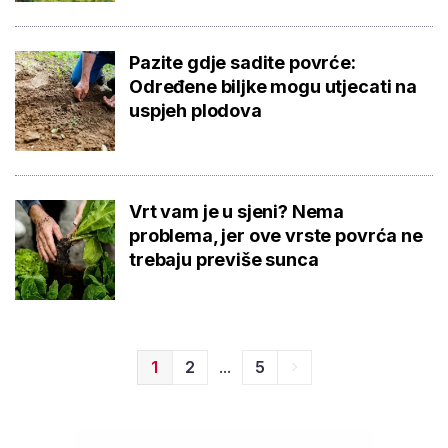
Pazite gdje sadite povrće:
Određene biljke mogu utjecati na
uspjeh plodova
Vrt vam je u sjeni? Nema
problema, jer ove vrste povrća ne
trebaju previše sunca
...
1
2
5