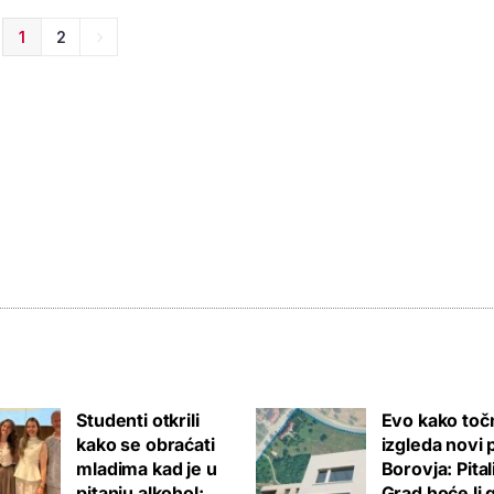
1
2
Studenti otkrili
Evo kako toč
kako se obraćati
izgleda novi 
mladima kad je u
Borovja: Pita
pitanju alkohol:
Grad hoće li 