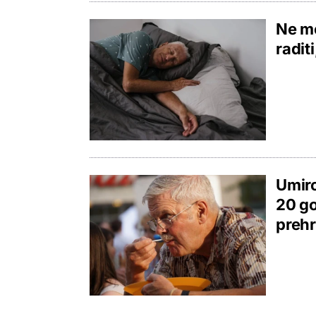
Ne mo
radit
Umiro
20 go
prehr