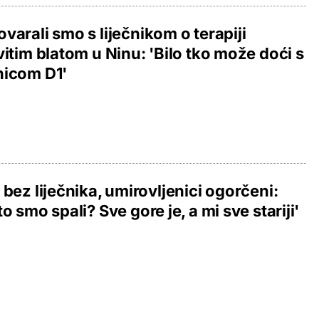
varali smo s liječnikom o terapiji
vitim blatom u Ninu: 'Bilo tko može doći s
nicom D1'
 bez liječnika, umirovljenici ogorčeni:
to smo spali? Sve gore je, a mi sve stariji'