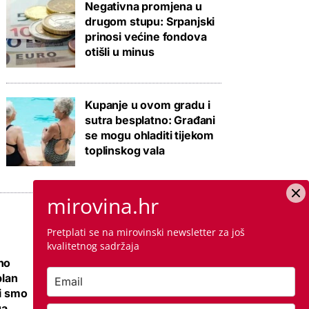
Negativna promjena u
drugom stupu: Srpanjski
prinosi većine fondova
otišli u minus
Kupanje u ovom gradu i
sutra besplatno: Građani
se mogu ohladiti tijekom
toplinskog vala
mirovina.hr
Pretplati se na mirovinski newsletter za još
kvalitetnog sadržaja
no
Ovo je cijena
plan
kvadrata krečenja,
li smo
znamo i jeste li
ga
napravili dobro ako