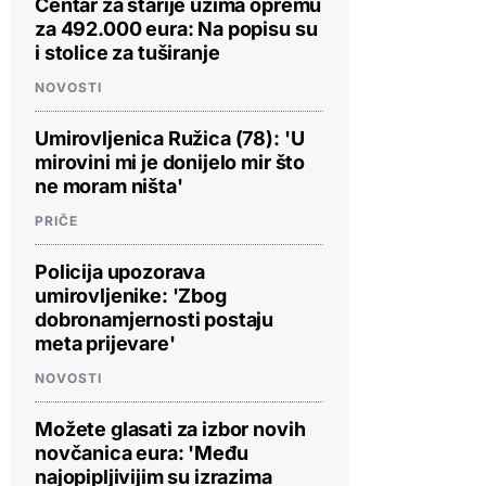
Centar za starije uzima opremu
za 492.000 eura: Na popisu su
i stolice za tuširanje
NOVOSTI
Umirovljenica Ružica (78): 'U
mirovini mi je donijelo mir što
ne moram ništa'
PRIČE
Policija upozorava
umirovljenike: 'Zbog
dobronamjernosti postaju
meta prijevare'
NOVOSTI
Možete glasati za izbor novih
novčanica eura: 'Među
najopipljivijim su izrazima