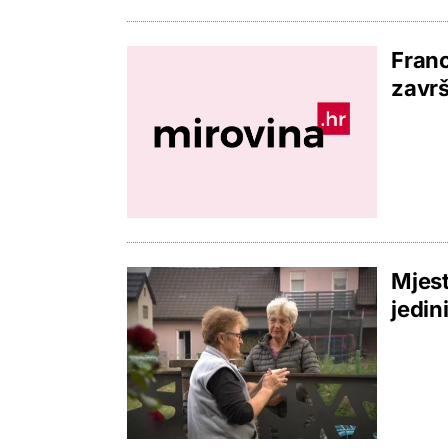
Franc
završ
Mjest
jedin