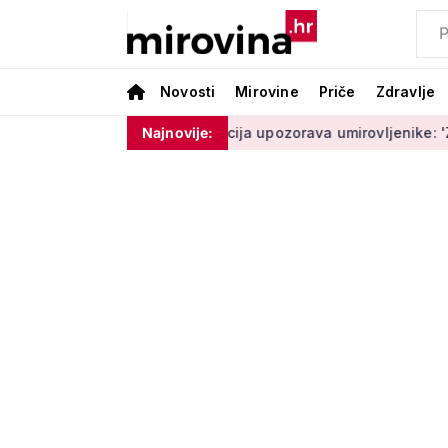
Novosti
Mirovine
Priče
Zdravlje
e moram ništa'
Policija upozorava umirovljenike: 'Zbog dobro
Najnovije: