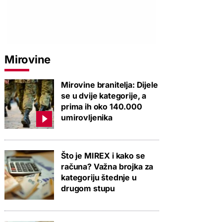
Mirovine
Mirovine branitelja: Dijele
se u dvije kategorije, a
prima ih oko 140.000
umirovljenika
Što je MIREX i kako se
računa? Važna brojka za
kategoriju štednje u
drugom stupu