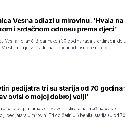
nica Vesna odlazi u mirovinu: 'Hvala na
kom i srdačnom odnosu prema djeci'
ica Vesna Toljanić-Brdar nakon 30 godina rada u ordinaciji ide u
. Mještani su joj zahvalni na lijepom odnosu prema djeci.
tiri pedijatra tri su starija od 70 godina:
av ovisi o mojoj dobroj volji'
juće je da primarna zdravstvena skrb o najmlađima ovisi o
lji pedijatara u mirovini. Tri od četiri u Šibeniku starija su od 70.