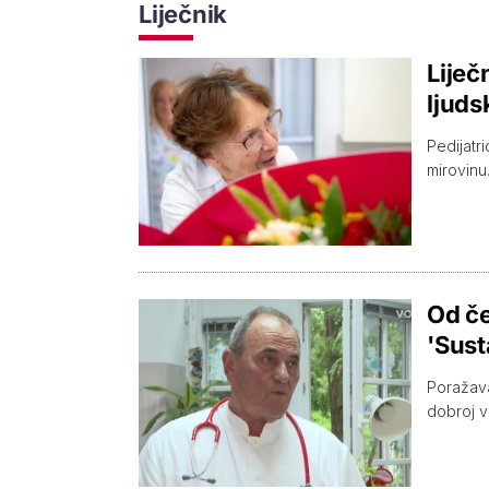
Liječnik
Liječ
ljuds
Pedijatr
mirovinu
Od če
'Sust
Poražava
dobroj vo