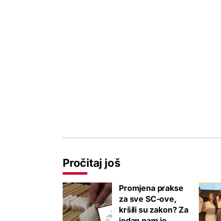
Pročitaj još
Promjena prakse
za sve SC-ove,
kršili su zakon? Za
jedan nam je