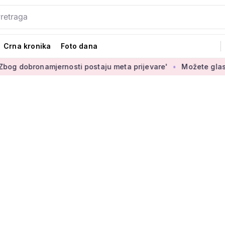
Crna kronika
Foto dana
namjernosti postaju meta prijevare'
Možete glasati za izbor