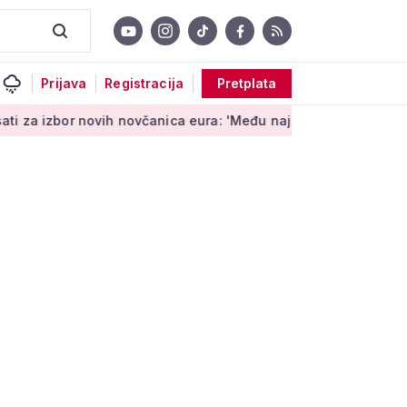
Prijava
Registracija
Pretplata
 novih novčanica eura: 'Među najopipljivijim su izrazima Europ