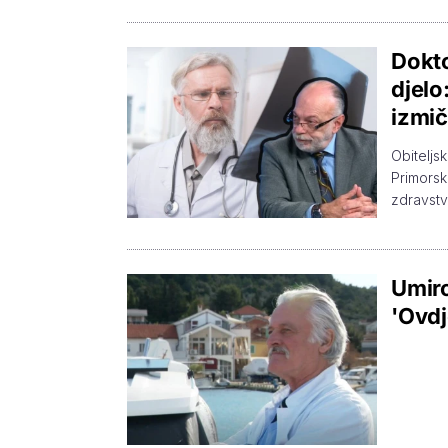
Dokto
djelo
izmič
Obiteljs
Primorsk
zdravstv
Umiro
'Ovdj