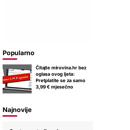
Popularno
Čitajte mirovina.hr bez
oglasa ovog ljeta:
Pretplatite se za samo
3,99 € mjesečno
Najnovije