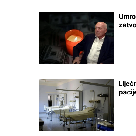
Umro 
zatvo
Liječ
pacij