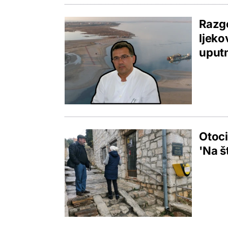
Razgo
ljeko
uput
Otoci
'Na š