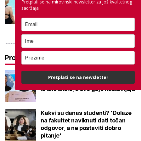
Pretplati se na mirovinski newsletter za još kvalitetnog
besplatno: Građani se mogu
sadržaja
ohladiti tijekom toplinskog vala
Pročitaj još
Na maturi ostvarili 100 posto iz
Pretplati se na newsletter
potpuno različitih predmeta: Stižu
iz iste škole, a evo gdje nastavljaju
Kakvi su danas studenti? 'Dolaze
na fakultet naviknuti dati točan
odgovor, a ne postaviti dobro
pitanje'