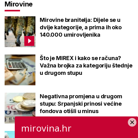
Mirovine
Mirovine branitelja: Dijele se u
dvije kategorije, a prima ih oko
140.000 umirovljenika
Što je MIREX i kako se računa?
Važna brojka za kategoriju štednje
u drugom stupu
Negativna promjena u drugom
stupu: Srpanjski prinosi većine
fondova otišli u minus
mirovina.hr
Kupanje u ovom gradu i sutra