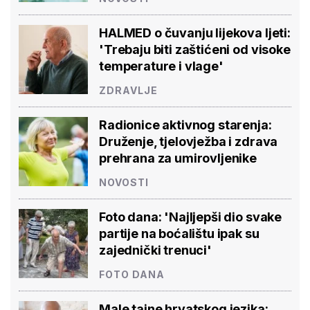
HALMED o čuvanju lijekova ljeti:
'Trebaju biti zaštićeni od visoke
temperature i vlage'
ZDRAVLJE
Radionice aktivnog starenja:
Druženje, tjelovježba i zdrava
prehrana za umirovljenike
NOVOSTI
Foto dana: 'Najljepši dio svake
partije na boćalištu ipak su
zajednički trenuci'
FOTO DANA
Male tajne hrvatskog jezika: