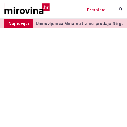
Pretplata
a 50 centi
Najnovije:
Umirovljenica Mina na tržnici prodaje 45 godina: 