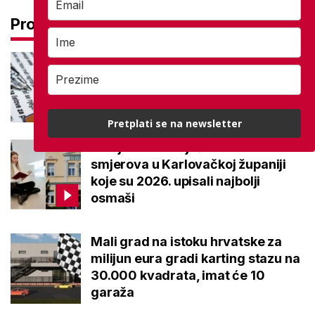
Pročitaj još
Ove lektire maturanti se najviše
boje, a samo je jednom bila tema
eseja i to na jesenskom roku
Pretplati se na newsletter
Ovo je 10 srednjoškolskih
smjerova u Karlovačkoj županiji
koje su 2026. upisali najbolji
osmaši
Mali grad na istoku hrvatske za
milijun eura gradi karting stazu na
30.000 kvadrata, imat će 10
garaža