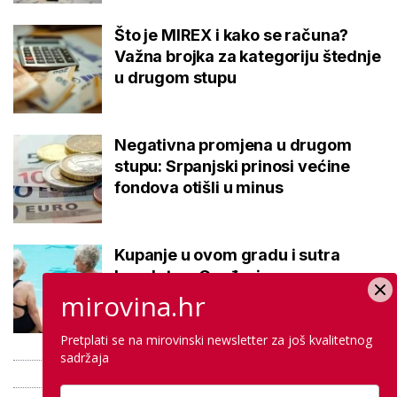
Što je MIREX i kako se računa?
Važna brojka za kategoriju štednje
u drugom stupu
Negativna promjena u drugom
stupu: Srpanjski prinosi većine
fondova otišli u minus
Kupanje u ovom gradu i sutra
besplatno: Građani se mogu
ohladiti tijekom toplinskog vala
mirovina.hr
Pretplati se na mirovinski newsletter za još kvalitetnog
sadržaja