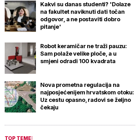
Kakvi su danas studenti? 'Dolaze
na fakultet naviknuti dati točan
odgovor, a ne postaviti dobro
pitanje'
Robot keramičar ne traži pauzu:
Sam polaže velike ploče, a u
smjeni odradi 100 kvadrata
Nova prometna regulacija na
najposjećenijem hrvatskom otoku:
Uz cestu opasno, radovi se željno
čekaju
TOP TEME: