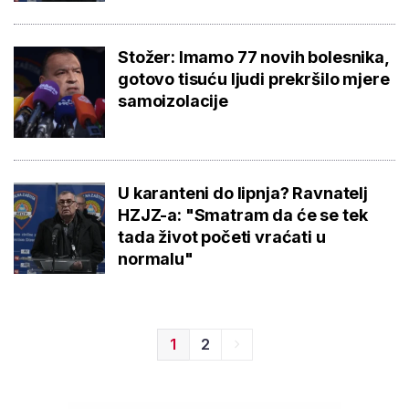
Stožer: Imamo 77 novih bolesnika,
gotovo tisuću ljudi prekršilo mjere
samoizolacije
U karanteni do lipnja? Ravnatelj
HZJZ-a: "Smatram da će se tek
tada život početi vraćati u
normalu"
1
2