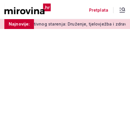
Pretplata
dionice aktivnog starenja: Druženje, tjelovježba i zdrava preh
Najnovije: