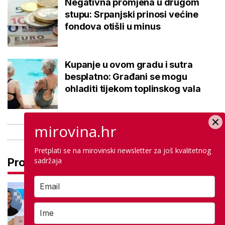
Negativna promjena u drugom
stupu: Srpanjski prinosi većine
fondova otišli u minus
Kupanje u ovom gradu i sutra
besplatno: Građani se mogu
ohladiti tijekom toplinskog vala
mirovina.hr
Pretplati se na mirovinski newsletter za još kvalitetnog
sadržaja
Pročitaj još
Na maturi ostvarili 100 posto iz
potpuno različitih predmeta: Stižu
iz iste škole, a evo gdje nastavljaju