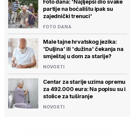
Foto dana: 'Najljepši dio svake
partije na boćalištu ipak su
zajednički trenuci'
FOTO DANA
Male tajne hrvatskog jezika:
'Duljina' ili 'dužina' čekanja na
smještaj u dom za starije?
NOVOSTI
Centar za starije uzima opremu
za 492.000 eura: Na popisu su i
stolice za tuširanje
NOVOSTI