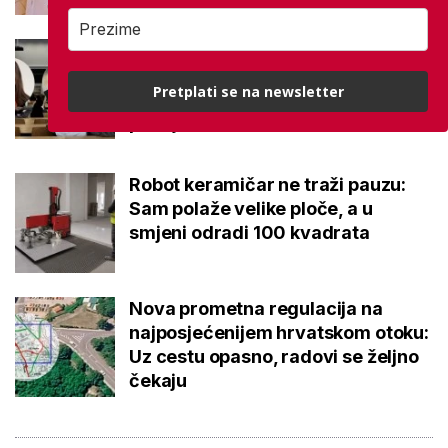
Kakvi su danas studenti? 'Dolaze
na fakultet naviknuti dati točan
Pretplati se na newsletter
odgovor, a ne postaviti dobro
pitanje'
Robot keramičar ne traži pauzu:
Sam polaže velike ploče, a u
smjeni odradi 100 kvadrata
Nova prometna regulacija na
najposjećenijem hrvatskom otoku:
Uz cestu opasno, radovi se željno
čekaju