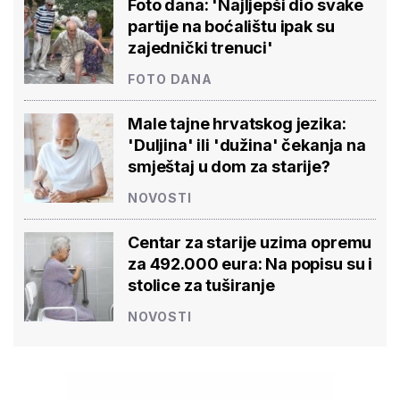
Foto dana: 'Najljepši dio svake
partije na boćalištu ipak su
zajednički trenuci'
FOTO DANA
Male tajne hrvatskog jezika:
'Duljina' ili 'dužina' čekanja na
smještaj u dom za starije?
NOVOSTI
Centar za starije uzima opremu
za 492.000 eura: Na popisu su i
stolice za tuširanje
NOVOSTI