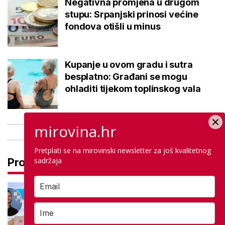
Negativna promjena u drugom
stupu: Srpanjski prinosi većine
fondova otišli u minus
Kupanje u ovom gradu i sutra
besplatno: Građani se mogu
ohladiti tijekom toplinskog vala
mirovina.hr
Pretplati se na mirovinski newsletter za još kvalitetnog
sadržaja
Pročitaj još
Na maturi ostvarili 100 posto iz
potpuno različitih predmeta: Stižu
iz iste škole, a evo gdje nastavljaju