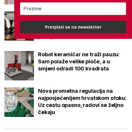
Kakvi su danas studenti? 'Dolaze
na fakultet naviknuti dati točan
Pretplati se na newsletter
odgovor, a ne postaviti dobro
pitanje'
Robot keramičar ne traži pauzu:
Sam polaže velike ploče, a u
smjeni odradi 100 kvadrata
Nova prometna regulacija na
najposjećenijem hrvatskom otoku:
Uz cestu opasno, radovi se željno
čekaju