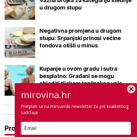
Važna brojka za kategoriju štednje
u drugom stupu
Negativna promjena u drugom
stupu: Srpanjski prinosi većine
fondova otišli u minus
Kupanje u ovom gradu i sutra
besplatno: Građani se mogu
ohladiti tijekom toplinskog vala
mirovina.hr
Pretplati se na mirovinski newsletter za još kvalitetnog
sadržaja
Pročitaj još