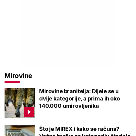
Mirovine
Mirovine branitelja: Dijele se u
dvije kategorije, a prima ih oko
140.000 umirovljenika
Što je MIREX i kako se računa?