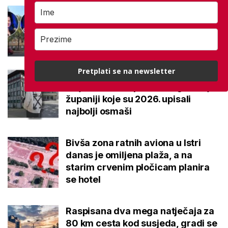
Ovo je 5 mana života u
studentskom domu na koje se
svaki brucoš mora naviknuti
Pretplati se na newsletter
Ovo je 10 srednjoškolskih
smjerova u Krapinsko-zagorskoj
županiji koje su 2026. upisali
najbolji osmaši
Bivša zona ratnih aviona u Istri
danas je omiljena plaža, a na
starim crvenim pločicam planira
se hotel
Raspisana dva mega natječaja za
80 km cesta kod susjeda, gradi se