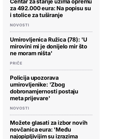
Centar za starije uzima opremu
za 492.000 eura: Na popisu su
i stolice za tuširanje
NOVOSTI
Umirovljenica Ružica (78): 'U
mirovini mi je donijelo mir što
ne moram ništa'
PRIČE
Policija upozorava
umirovljenike: 'Zbog
dobronamjernosti postaju
meta prijevare'
NOVOSTI
Možete glasati za izbor novih
novčanica eura: 'Među
najopipljivijim su izrazima