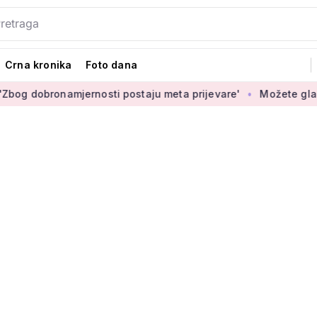
Crna kronika
Foto dana
dobronamjernosti postaju meta prijevare'
Možete glasati za 