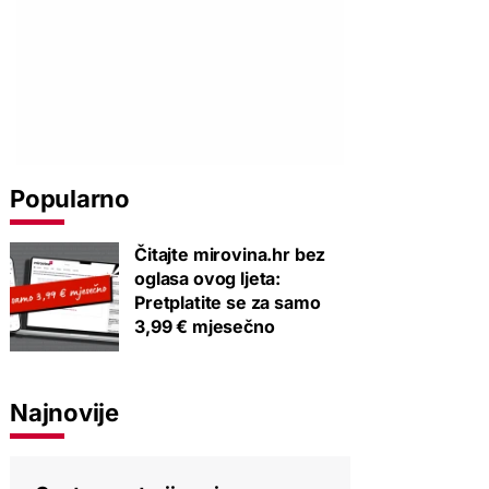
Popularno
Čitajte mirovina.hr bez
oglasa ovog ljeta:
Pretplatite se za samo
3,99 € mjesečno
Najnovije