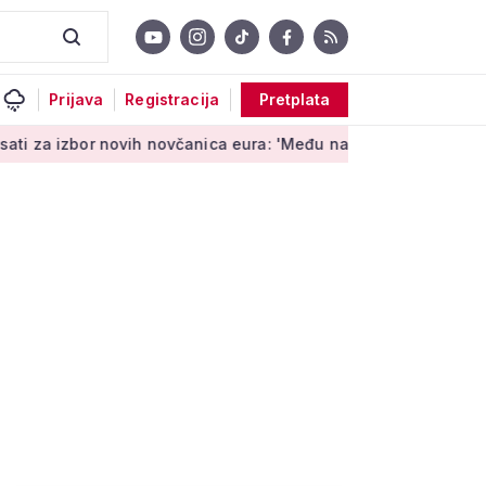
Prijava
Registracija
Pretplata
izbor novih novčanica eura: 'Među najopipljivijim su izrazima 