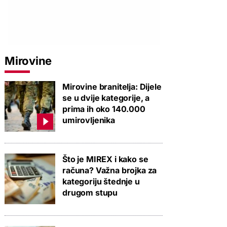
Mirovine
Mirovine branitelja: Dijele
se u dvije kategorije, a
prima ih oko 140.000
umirovljenika
Što je MIREX i kako se
računa? Važna brojka za
kategoriju štednje u
drugom stupu