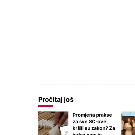
Pročitaj još
Promjena prakse
za sve SC-ove,
kršili su zakon? Za
jedan nam je