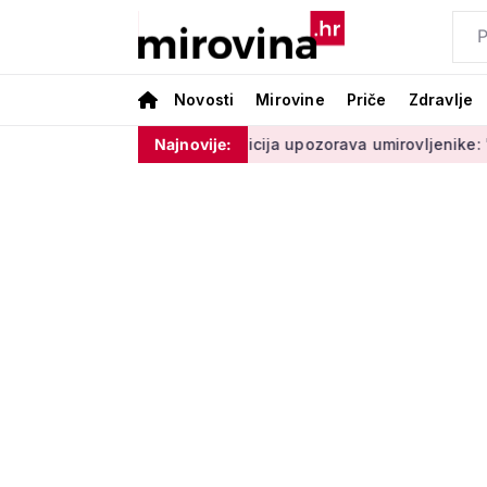
Novosti
Mirovine
Priče
Zdravlje
što ne moram ništa'
Najnovije:
Policija upozorava umirovljenike: 'Zbog 