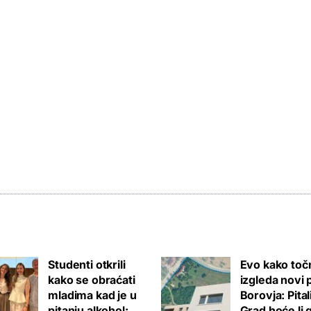
Studenti otkrili
Evo kako toč
kako se obraćati
izgleda novi 
mladima kad je u
Borovja: Pita
pitanju alkohol:
Grad hoće li 