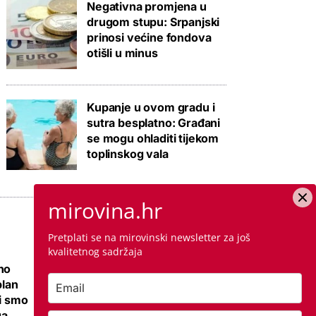
Negativna promjena u
drugom stupu: Srpanjski
prinosi većine fondova
otišli u minus
Kupanje u ovom gradu i
sutra besplatno: Građani
se mogu ohladiti tijekom
toplinskog vala
mirovina.hr
Pretplati se na mirovinski newsletter za još
kvalitetnog sadržaja
no
Ovo je cijena
plan
kvadrata krečenja,
li smo
znamo i da li ste
ga
napravili dobro ako