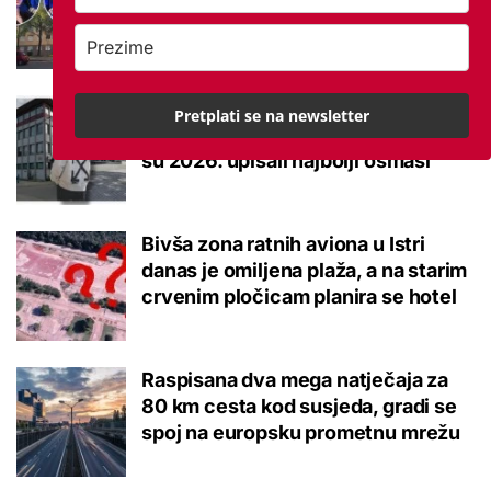
brucoš mora naviknuti
Ovo je 10 srednjoškolskih smjerova
Pretplati se na newsletter
u Krapinsko-zagorskoj županiji koje
su 2026. upisali najbolji osmaši
Bivša zona ratnih aviona u Istri
danas je omiljena plaža, a na starim
crvenim pločicam planira se hotel
Raspisana dva mega natječaja za
80 km cesta kod susjeda, gradi se
spoj na europsku prometnu mrežu