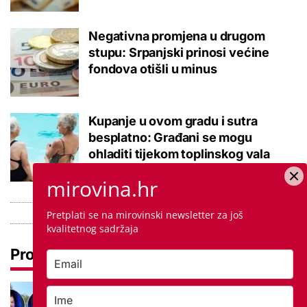
Negativna promjena u drugom
stupu: Srpanjski prinosi većine
fondova otišli u minus
Kupanje u ovom gradu i sutra
besplatno: Građani se mogu
ohladiti tijekom toplinskog vala
mirovina.hr
Pretplati se na mirovinski newsletter za još
kvalitetnog sadržaja
Pročitaj još
Ovo je 5 mana života u
studentskom domu na koje se svaki