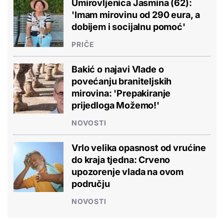
Umirovljenica Jasmina (62):
'Imam mirovinu od 290 eura, a
dobijem i socijalnu pomoć'
PRIČE
Bakić o najavi Vlade o
povećanju braniteljskih
mirovina: 'Prepakiranje
prijedloga Možemo!'
NOVOSTI
Vrlo velika opasnost od vrućine
do kraja tjedna: Crveno
upozorenje vlada na ovom
području
NOVOSTI