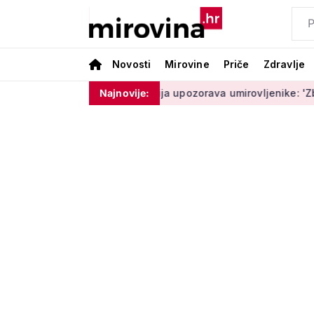
Novosti
Mirovine
Priče
Zdravlje
e moram ništa'
Policija upozorava umirovljenike: 'Zbog dobro
Najnovije: