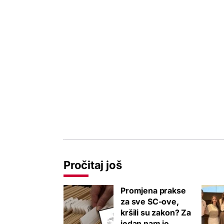
Pročitaj još
Promjena prakse
za sve SC-ove,
kršili su zakon? Za
jedan nam je