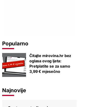
Popularno
Čitajte mirovina.hr bez
oglasa ovog ljeta:
Pretplatite se za samo
3,99 € mjesečno
Najnovije