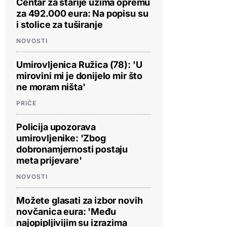
Centar za starije uzima opremu
za 492.000 eura: Na popisu su
i stolice za tuširanje
NOVOSTI
Umirovljenica Ružica (78): 'U
mirovini mi je donijelo mir što
ne moram ništa'
PRIČE
Policija upozorava
umirovljenike: 'Zbog
dobronamjernosti postaju
meta prijevare'
NOVOSTI
Možete glasati za izbor novih
novčanica eura: 'Među
najopipljivijim su izrazima