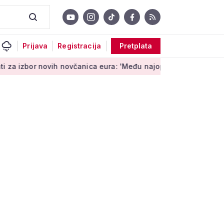
Prijava
Registracija
Pretplata
 novih novčanica eura: 'Među najopipljivijim su izrazima Europ