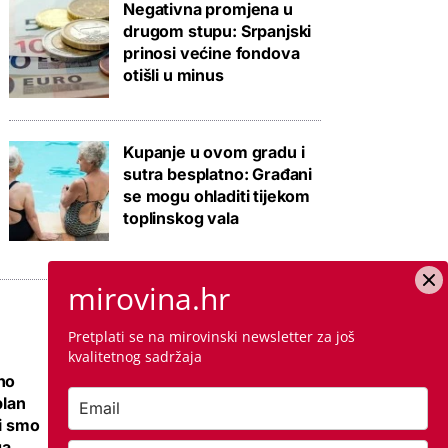
Negativna promjena u
drugom stupu: Srpanjski
prinosi većine fondova
otišli u minus
Kupanje u ovom gradu i
sutra besplatno: Građani
se mogu ohladiti tijekom
toplinskog vala
mirovina.hr
Pretplati se na mirovinski newsletter za još
kvalitetnog sadržaja
no
Ovo je cijena
plan
kvadrata krečenja,
li smo
znamo i jeste li
ga
napravili dobro ako