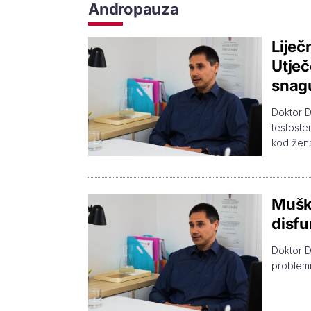
Andropauza
Lije
Utječ
snag
Doktor 
testoste
kod žen
Muško
disfu
Doktor D
problemi