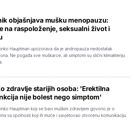
čnik objašnjava mušku menopauzu:
e na raspoloženje, seksualni život i
u
Dinko Hauptman upozorava da je andropauza nedostatak
rona. Ne pogađa sve muškarce, ali simptomi su slični klimakteriju
a.
 zdravlje starijih osoba: 'Erektilna
nkcija nije bolest nego simptom'
inko Hauptman koji se bavi muškim zdravljem govorio je o
ma sa spolnosti koji ih muče i savjetovao otvorenu komunikaciju.