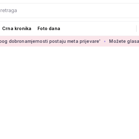
Crna kronika
Foto dana
namjernosti postaju meta prijevare'
Možete glasati za izbor