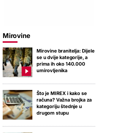
Mirovine
Mirovine branitelja: Dijele
se u dvije kategorije, a
prima ih oko 140.000
umirovljenika
Što je MIREX i kako se
računa? Važna brojka za
kategoriju štednje u
drugom stupu