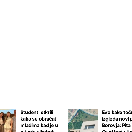
Studenti otkrili
Evo kako toč
kako se obraćati
izgleda novi 
mladima kad je u
Borovja: Pita
pitanju alkohol:
Grad hoće li 