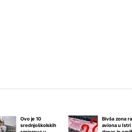
Ovo je 10
Bivša zona ra
srednjoškolskih
aviona u Istri
smjerova u
danas je omil