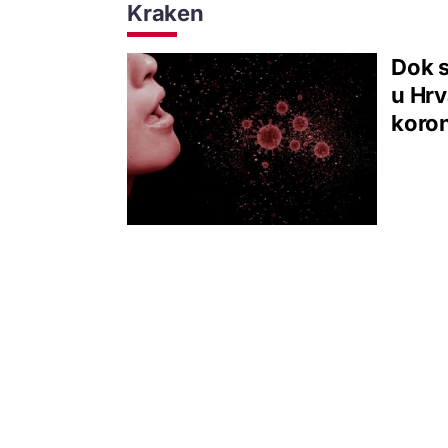
Kraken
Dok s
u Hrv
koro