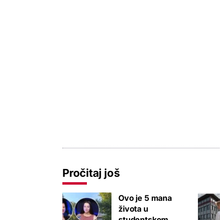
Pročitaj još
Ovo je 5 mana
života u
studentskom