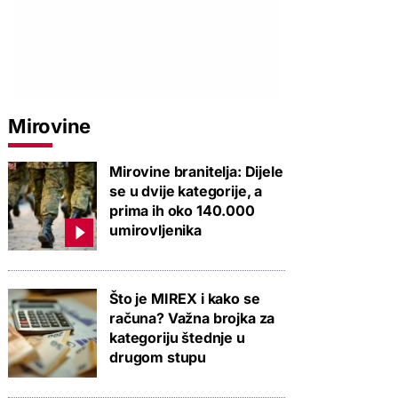
Mirovine
Mirovine branitelja: Dijele
se u dvije kategorije, a
prima ih oko 140.000
umirovljenika
Što je MIREX i kako se
računa? Važna brojka za
kategoriju štednje u
drugom stupu