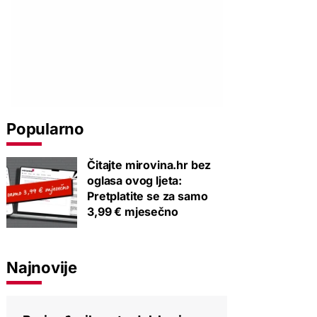
Popularno
Čitajte mirovina.hr bez
oglasa ovog ljeta:
Pretplatite se za samo
3,99 € mjesečno
Najnovije