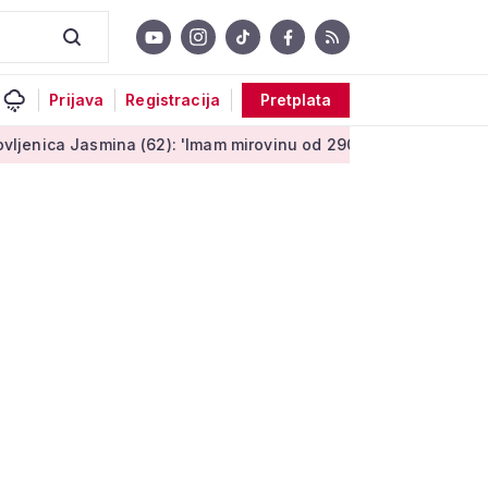
Prijava
Registracija
Pretplata
Jasmina (62): 'Imam mirovinu od 290 eura, a dobijem i socijaln