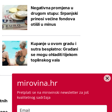
Negativna promjena u
drugom stupu: Srpanjski
prinosi većine fondova
otišli u minus
Kupanje u ovom gradu i
sutra besplatno: Građani
se mogu ohladiti tijekom
toplinskog vala
mirovina.hr
Pretplati se na mirovinski newsletter za još
kvalitetnog sadržaja
tnih
Raspisana dva
mega natječaja za
jena
80 km cesta kod