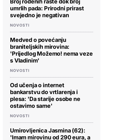
Broj rođenih raste dok broj
umrlih pada: Prirodni prirast
svejedno je negativan
NOVOSTI
Medved o povećanju
braniteljskih mirovina:
'Prijedlog Možemo! nema veze
s Vladinim'
NOVOSTI
Od učenja o internet
bankarstvu do vrtlarenja i
plesa: 'Da starije osobe ne
ostavimo same'
NOVOSTI
Umirovljenica Jasmina (62):
'Imam mirovinu od 290 eura, a