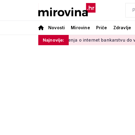
Novosti
Mirovine
Priče
Zdravlje
 s Vladinim'
Od učenja o internet bankarstvu do vrtlarenja 
Najnovije: