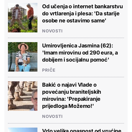
Od učenja o internet bankarstvu
do vrtlarenja i plesa: 'Da starije
osobe ne ostavimo same'
NOVOSTI
Umirovljenica Jasmina (62):
'Imam mirovinu od 290 eura, a
dobijem i socijalnu pomoć'
PRIČE
Bakić o najavi Vlade o
povećanju braniteljskih
mirovina: 'Prepakiranje
prijedloga Možemo!'
NOVOSTI
Vrlo velika opasnost od vrućine