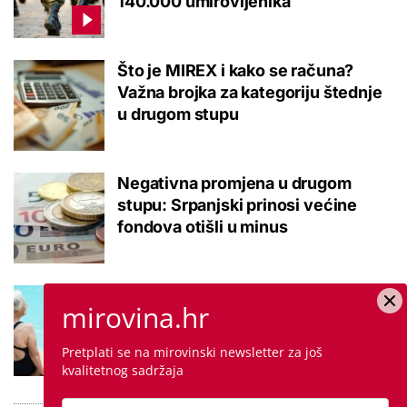
140.000 umirovljenika
Što je MIREX i kako se računa?
Važna brojka za kategoriju štednje
u drugom stupu
Negativna promjena u drugom
stupu: Srpanjski prinosi većine
fondova otišli u minus
Kupanje u ovom gradu i sutra
mirovina.hr
besplatno: Građani se mogu
ohladiti tijekom toplinskog vala
Pretplati se na mirovinski newsletter za još
kvalitetnog sadržaja