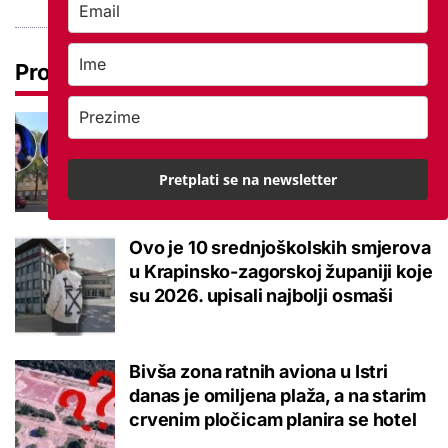
Pročitaj još
Ovo je 5 mana života u
studentskom domu na koje se svaki
brucoš mora naviknuti
Pretplati se na newsletter
Ovo je 10 srednjoškolskih smjerova
u Krapinsko-zagorskoj županiji koje
su 2026. upisali najbolji osmaši
Bivša zona ratnih aviona u Istri
danas je omiljena plaža, a na starim
crvenim pločicam planira se hotel