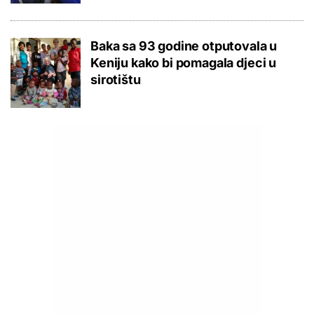
Baka sa 93 godine otputovala u
Keniju kako bi pomagala djeci u
sirotištu