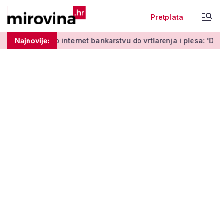
Pretplata
Od učenja o internet bankarstvu do vrtlarenja i plesa: 'Da sta
Najnovije: