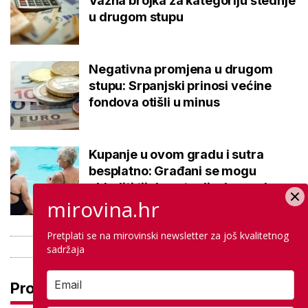
Važna brojka za kategoriju štednje
u drugom stupu
Negativna promjena u drugom
stupu: Srpanjski prinosi većine
fondova otišli u minus
Kupanje u ovom gradu i sutra
besplatno: Građani se mogu
ohladiti tijekom toplinskog vala
mirovina.hr
Pretplati se na mirovinski newsletter za još kvalitetnog
sadržaja
Pročitaj još