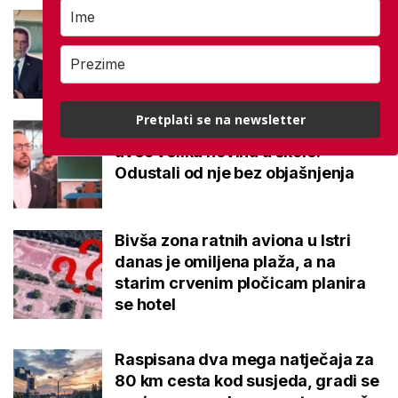
Hoće li se zbog vrućine odgoditi
početak nastave? Pitali smo
ministarstvo
Pretplati se na newsletter
Grad Zagreb prije pet je godina
uveo veliku novinu u škole:
Odustali od nje bez objašnjenja
Bivša zona ratnih aviona u Istri
danas je omiljena plaža, a na
starim crvenim pločicam planira
se hotel
Raspisana dva mega natječaja za
80 km cesta kod susjeda, gradi se