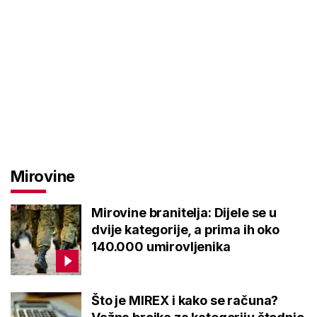
Mirovine
Mirovine branitelja: Dijele se u
dvije kategorije, a prima ih oko
140.000 umirovljenika
Što je MIREX i kako se računa?