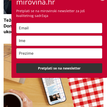
mirovina.hr
Pretplati se na mirovinski newsletter za još
kvalitetnog sadržaja
Teže se krećete zbog bolnih zglobova?
Donosimo savjete za lakši pokret i ublažavanje
ukočenosti
Pretplati se na newsletter