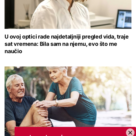
U ovoj optici rade najdetaljniji pregled vida, traje
sat vremena: Bila sam na njemu, evo što me
naučio