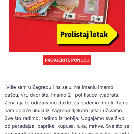
PROVJERITE PONUDU
„Više sam u Zagrebu i na selu. Na imanju imamo
bašču, vrt, dvorište. Imamo 2 i pol tisuće kvadrata.
Žena i ja to održavamo dokle još budemo mogli. Tamo
nam dolaze unuci iz Zagreba tijekom ljeta i uživamo.
Sve što radimo, radimo iz hobija. Uzgajamo sve živo:
od paradajza, paprike, kupusa, luka, mrkve. Sve što se
proizvodi od povrća, imamo. Ima puno savjeta, za vrt i