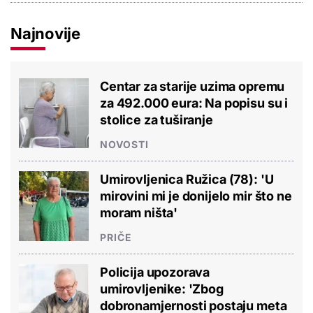
Najnovije
Centar za starije uzima opremu
za 492.000 eura: Na popisu su i
stolice za tuširanje
NOVOSTI
Umirovljenica Ružica (78): 'U
mirovini mi je donijelo mir što ne
moram ništa'
PRIČE
Policija upozorava
umirovljenike: 'Zbog
dobronamjernosti postaju meta