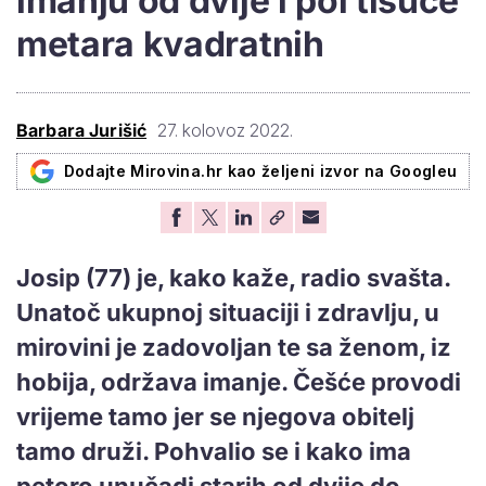
imanju od dvije i pol tisuće
metara kvadratnih
Barbara Jurišić
27. kolovoz 2022.
Dodajte Mirovina.hr kao željeni izvor na Googleu
Josip (77) je, kako kaže, radio svašta.
Unatoč ukupnoj situaciji i zdravlju, u
mirovini je zadovoljan te sa ženom, iz
hobija, održava imanje. Češće provodi
vrijeme tamo jer se njegova obitelj
tamo druži. Pohvalio se i kako ima
petoro unučadi starih od dvije do