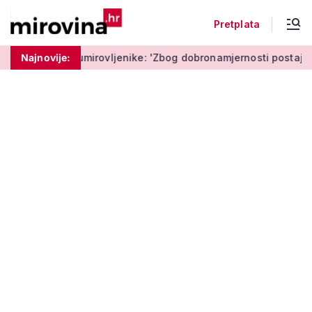
Pretplata
mirovljenike: 'Zbog dobronamjernosti postaju meta prijevare'
Najnovije: