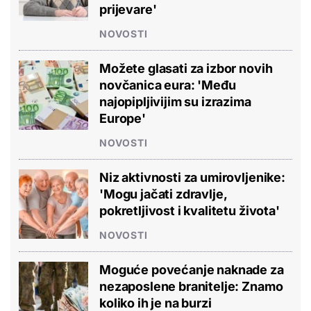
prijevare'
NOVOSTI
Možete glasati za izbor novih
novčanica eura: 'Među
najopipljivijim su izrazima
Europe'
NOVOSTI
Niz aktivnosti za umirovljenike:
'Mogu jačati zdravlje,
pokretljivost i kvalitetu života'
NOVOSTI
Moguće povećanje naknade za
nezaposlene branitelje: Znamo
koliko ih je na burzi