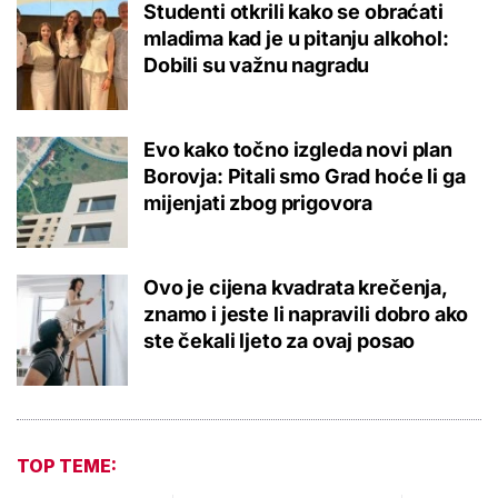
Studenti otkrili kako se obraćati
mladima kad je u pitanju alkohol:
Dobili su važnu nagradu
Evo kako točno izgleda novi plan
Borovja: Pitali smo Grad hoće li ga
mijenjati zbog prigovora
Ovo je cijena kvadrata krečenja,
znamo i jeste li napravili dobro ako
ste čekali ljeto za ovaj posao
TOP TEME: