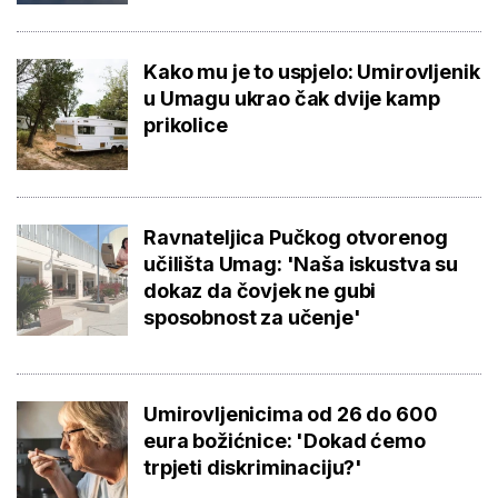
Kako mu je to uspjelo: Umirovljenik
u Umagu ukrao čak dvije kamp
prikolice
Ravnateljica Pučkog otvorenog
učilišta Umag: 'Naša iskustva su
dokaz da čovjek ne gubi
sposobnost za učenje'
Umirovljenicima od 26 do 600
eura božićnice: 'Dokad ćemo
trpjeti diskriminaciju?'