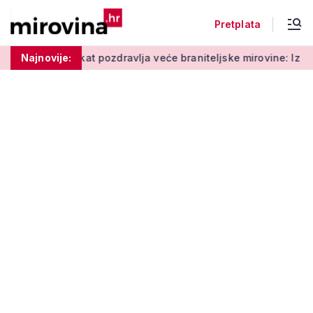
Pretplata
edan sindikat pozdravlja veće braniteljske mirovine: Iz drugog s
Najnovije: