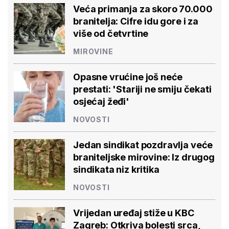
Veća primanja za skoro 70.000
branitelja: Cifre idu gore i za
više od četvrtine
MIROVINE
Opasne vrućine još neće
prestati: 'Stariji ne smiju čekati
osjećaj žeđi'
NOVOSTI
Jedan sindikat pozdravlja veće
braniteljske mirovine: Iz drugog
sindikata niz kritika
NOVOSTI
Vrijedan uređaj stiže u KBC
Zagreb: Otkriva bolesti srca,