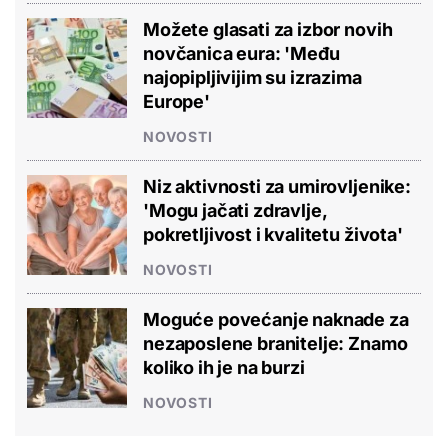
Možete glasati za izbor novih
novčanica eura: 'Među
najopipljivijim su izrazima
Europe'
NOVOSTI
Niz aktivnosti za umirovljenike:
'Mogu jačati zdravlje,
pokretljivost i kvalitetu života'
NOVOSTI
Moguće povećanje naknade za
nezaposlene branitelje: Znamo
koliko ih je na burzi
NOVOSTI