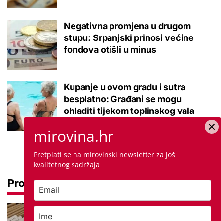
Negativna promjena u drugom
stupu: Srpanjski prinosi većine
fondova otišli u minus
Kupanje u ovom gradu i sutra
besplatno: Građani se mogu
ohladiti tijekom toplinskog vala
mirovina.hr
Pretplati se na mirovinski newsletter za još
kvalitetnog sadržaja
Pročitaj još
Promjena prakse za sve SC-ove,
kršili su zakon? Za jedan nam je