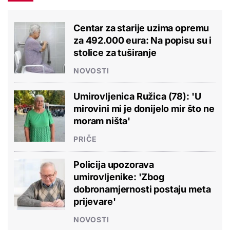
Centar za starije uzima opremu
za 492.000 eura: Na popisu su i
stolice za tuširanje
NOVOSTI
Umirovljenica Ružica (78): 'U
mirovini mi je donijelo mir što ne
moram ništa'
PRIČE
Policija upozorava
umirovljenike: 'Zbog
dobronamjernosti postaju meta
prijevare'
NOVOSTI