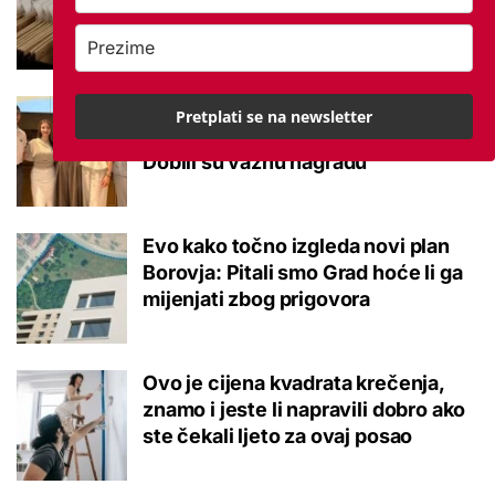
potvrđeno
Studenti otkrili kako se obraćati
Pretplati se na newsletter
mladima kad je u pitanju alkohol:
Dobili su važnu nagradu
Evo kako točno izgleda novi plan
Borovja: Pitali smo Grad hoće li ga
mijenjati zbog prigovora
Ovo je cijena kvadrata krečenja,
znamo i jeste li napravili dobro ako
ste čekali ljeto za ovaj posao